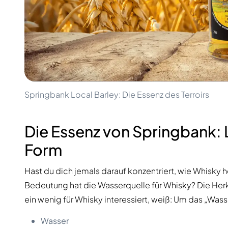
100-200€
Clase Azul
200-500€
Diplomatico
Kommende Veröffentlichungen
Don Julio
Gin Mare
Kollektionen
Mangabeiras
Kundenfavoriten
Hennessy
Rar & Sammlerstück
Martell
Limitierte Auflagen
Monkey 47
Springbank Local Barley: Die Essenz des Terroirs
Geschlossene Brennerei
Remy Martin
Rauchiger Whisky
Ron Zacapa
Süßer Whisky
Die Essenz von Springbank: L
Form
Hast du dich jemals darauf konzentriert, wie Whisky
Bedeutung hat die Wasserquelle für Whisky? Die Herku
ein wenig für Whisky interessiert, weiß: Um das „Was
Wasser