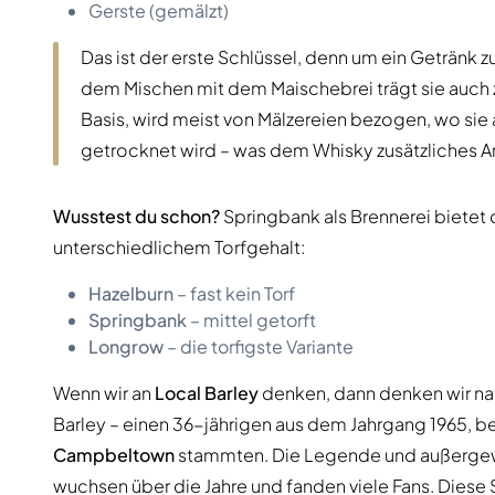
Gerste (gemälzt)
Das ist der erste Schlüssel, denn um ein Getränk
dem Mischen mit dem Maischebrei trägt sie auch 
Basis, wird meist von Mälzereien bezogen, wo sie
getrocknet wird – was dem Whisky zusätzliches Ar
Wusstest du schon?
Springbank als Brennerei bietet 
unterschiedlichem Torfgehalt:
Hazelburn
– fast kein Torf
Springbank
– mittel getorft
Longrow
– die torfigste Variante
Wenn wir an
Local Barley
denken, dann denken wir nat
Barley – einen 36-jährigen aus dem Jahrgang 1965, 
Campbeltown
stammten. Die Legende und außergew
wuchsen über die Jahre und fanden viele Fans. Diese S