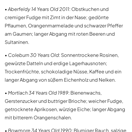
•
Aberfeldy 14 Years Old 2011
: Obstkuchen und
cremiger Fudge mit Zimt in der Nase; gedörrte
Pflaumen, Orangenmarmelade und schwarzer Pfeffer
am Gaumen; langer Abgang mit roten Beeren und
Sultaninen.
•
Coleburn 30 Years Old
: Sonnentrockene Rosinen,
gewürzte Datteln und erdige Lagerhausnoten;
Trockenfrüchte, schokoladige Nüsse, Kaffee und ein
langer Abgang von süßem Eichenholz und Nelken.
•
Mortlach 34 Years Old 1989
: Bienenwachs,
Gerstenzucker und buttriger Brioche; weicher Fudge,
getrocknete Aprikosen, würzige Eiche; langer Abgang
mit bitterem Orangenschalen.
•
Bowmore 34 Years Old 1990
: Blumiger Rauch, salzige