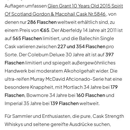
Auflagen umfassen
Glen Grant 10 Years Old 2015 Spirit
Of Scotland Gordon & Macphail Cask Nr.5846
, von
denen nur
286 Flaschen
weltweit erhältlich sind, zu
einem Preis von
€65
. Der Aberfeldy 14 Jahre alt 2011 ist
auf
565 Flaschen
limitiert, und die Ballechin Single
Cask variieren zwischen
227 und 354 Flaschen
pro
Sorte. Der Coleburn Deluxe 30 Jahre alt ist auf
397
Flaschen
limitiert und spiegelt außergewöhnliches
Handwerk bei moderatem Alkoholgehalt wider. Die
ultra-reifen Murray McDavid Aficionado-Serie hat eine
besondere Knappheit, mit Mortlach 34 Jahre bei
179
Flaschen
, Bowmore 34 Jahre bei
160 Flaschen
und
Imperial 35 Jahre bei
139 Flaschen
weltweit.
Für Sammler und Enthusiasten, die pure, Cask Strength
Whiskys und seltene gereifte Ausdrücke suchen,