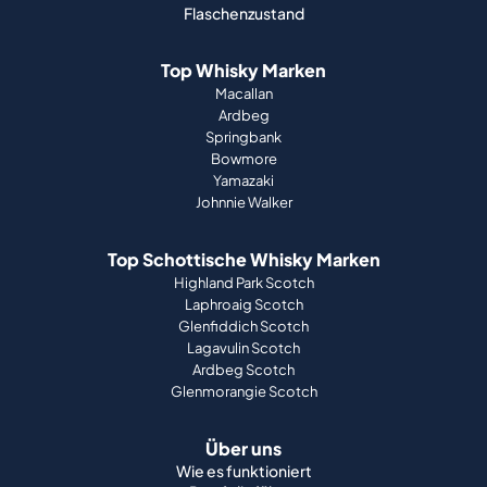
Flaschenzustand
Top Whisky Marken
Macallan
Ardbeg
Springbank
Bowmore
Yamazaki
Johnnie Walker
Top Schottische Whisky Marken
Highland Park Scotch
Laphroaig Scotch
Glenfiddich Scotch
Lagavulin Scotch
Ardbeg Scotch
Glenmorangie Scotch
Über uns
Wie es funktioniert