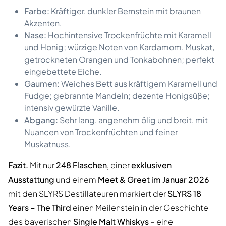
Farbe:
Kräftiger, dunkler Bernstein mit braunen
Akzenten.
Nase:
Hochintensive Trockenfrüchte mit Karamell
und Honig; würzige Noten von Kardamom, Muskat,
getrockneten Orangen und Tonkabohnen; perfekt
eingebettete Eiche.
Gaumen:
Weiches Bett aus kräftigem Karamell und
Fudge; gebrannte Mandeln; dezente Honigsüße;
intensiv gewürzte Vanille.
Abgang:
Sehr lang, angenehm ölig und breit, mit
Nuancen von Trockenfrüchten und feiner
Muskatnuss.
Fazit.
Mit nur
248 Flaschen
, einer
exklusiven
Ausstattung
und einem
Meet & Greet im Januar 2026
mit den SLYRS Destillateuren markiert der
SLYRS 18
Years – The Third
einen Meilenstein in der Geschichte
des bayerischen
Single Malt Whiskys
– eine