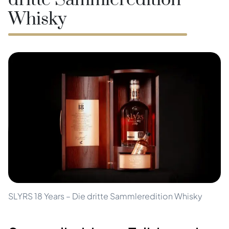
dritte Sammleredition
Whisky
SLYRS 18 Years – Die dritte Sammleredition Whisky