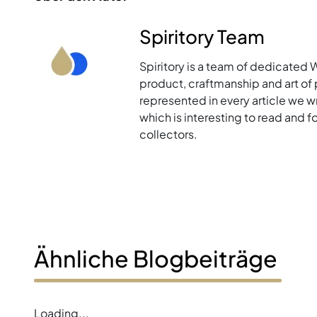
Spiritory Team
Spiritory is a team of dedicated 
product, craftmanship and art of p
represented in every article we w
which is interesting to read and 
collectors.
Ähnliche Blogbeiträge
Loading...