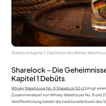
100-200€
Clase Azul
200-500€
Diplomatico
Kommende Veröffentlichungen
Don Julio
Gin Mare
Kollektionen
Mangabeiras
Kundenfavoriten
Hennessy
Rar & Sammlerstück
Martell
Limitierte Auflagen
Monkey 47
Geschlossene Brennerei
Remy Martin
Rauchiger Whisky
Ron Zacapa
Sharelock Kapitel 1: Das Debüt des Whisky Warehous
Süßer Whisky
Sharelock – Die Geheimnisse
Kapitel 1 Debüts
Whisky Warehouse No. 8 Sharelock 50 cl
bringt eine
Zusammenarbeit von Whisky Warehouse No. 8 und Zwe
Veröffentlichung belebt die traditionelle Kunst des Va