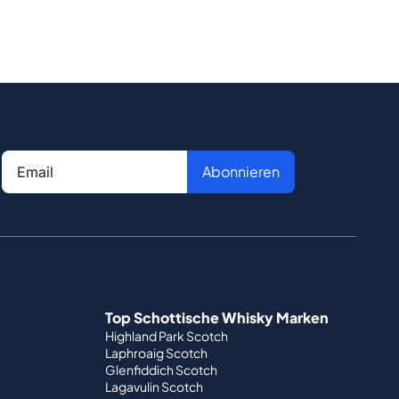
Abonnieren
Top Schottische Whisky Marken
Highland Park Scotch
Laphroaig Scotch
Glenfiddich Scotch
Lagavulin Scotch