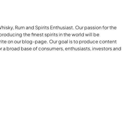
Whisky, Rum and Spirits Enthusiast. Our passion for the
roducing the finest spirits in the world will be
rite on our blog-page. Our goal is to produce content
for a broad base of consumers, enthusiasts, investors and