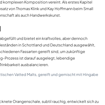
nd komplexen Komposition vereint. Als erstes Kapitel
 Ansatz von Thomas Klink und Kay Hoffmann beim Small
enschaft als auch Handwerkskunst.
l
abgefüllt und bietet ein kraftvolles, aber dennoch
s Beständen in Schottland und Deutschland ausgewählt,
rschiedenen Fassarten gereift sind, um zukünftige
g-Prozess ist darauf ausgelegt, lebendige
rinkbarkeit ausbalancieren.
ottischen Vatted Malts, gereift und gemischt mit Hingabe
knete Orangenschale, subtil rauchig, entwickelt sich zu