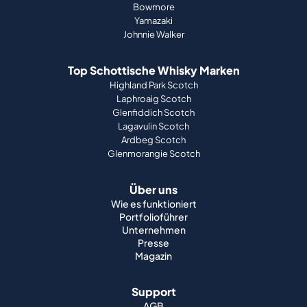
Bowmore
Yamazaki
Johnnie Walker
Top Schottische Whisky Marken
Highland Park Scotch
Laphroaig Scotch
Glenfiddich Scotch
Lagavulin Scotch
Ardbeg Scotch
Glenmorangie Scotch
Über uns
Wie es funktioniert
Portfolioführer
Unternehmen
Presse
Magazin
Support
AGB