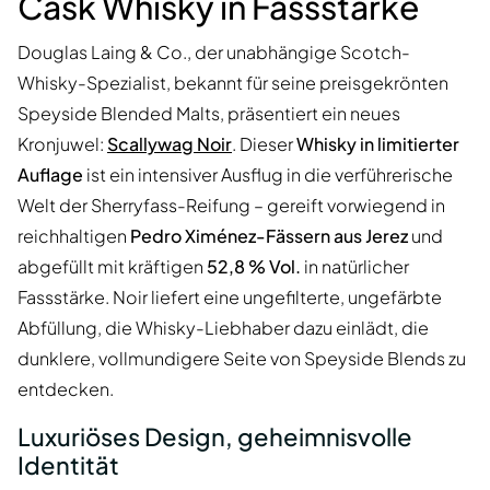
Cask Whisky in Fassstärke
Douglas Laing & Co., der unabhängige Scotch-
Whisky-Spezialist, bekannt für seine preisgekrönten
Speyside Blended Malts, präsentiert ein neues
Kronjuwel:
Scallywag Noir
. Dieser
Whisky in limitierter
Auflage
ist ein intensiver Ausflug in die verführerische
Welt der Sherryfass-Reifung – gereift vorwiegend in
reichhaltigen
Pedro Ximénez-Fässern aus Jerez
und
abgefüllt mit kräftigen
52,8 % Vol.
in natürlicher
Fassstärke. Noir liefert eine ungefilterte, ungefärbte
Abfüllung, die Whisky-Liebhaber dazu einlädt, die
dunklere, vollmundigere Seite von Speyside Blends zu
entdecken.
Luxuriöses Design, geheimnisvolle
Identität