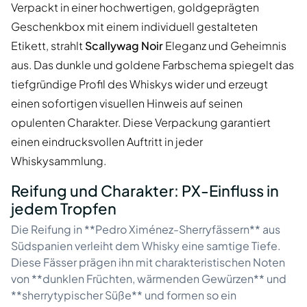
Verpackt in einer hochwertigen, goldgeprägten
Geschenkbox mit einem individuell gestalteten
Etikett, strahlt
Scallywag Noir
Eleganz und Geheimnis
aus. Das dunkle und goldene Farbschema spiegelt das
tiefgründige Profil des Whiskys wider und erzeugt
einen sofortigen visuellen Hinweis auf seinen
opulenten Charakter. Diese Verpackung garantiert
einen eindrucksvollen Auftritt in jeder
Whiskysammlung.
Reifung und Charakter: PX-Einfluss in
jedem Tropfen
Die Reifung in **Pedro Ximénez-Sherryfässern** aus
Südspanien verleiht dem Whisky eine samtige Tiefe.
Diese Fässer prägen ihn mit charakteristischen Noten
von **dunklen Früchten, wärmenden Gewürzen** und
**sherrytypischer Süße** und formen so ein