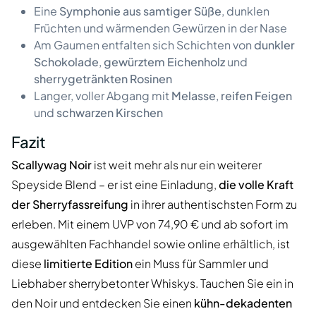
Eine
Symphonie aus samtiger Süße
, dunklen
Früchten und wärmenden Gewürzen in der Nase
Am Gaumen entfalten sich Schichten von
dunkler
Schokolade
,
gewürztem Eichenholz
und
sherrygetränkten Rosinen
Langer, voller Abgang mit
Melasse
,
reifen Feigen
und
schwarzen Kirschen
Fazit
Scallywag Noir
ist weit mehr als nur ein weiterer
Speyside Blend – er ist eine Einladung,
die volle Kraft
der Sherryfassreifung
in ihrer authentischsten Form zu
erleben. Mit einem UVP von 74,90 € und ab sofort im
ausgewählten Fachhandel sowie online erhältlich, ist
diese
limitierte Edition
ein Muss für Sammler und
Liebhaber sherrybetonter Whiskys. Tauchen Sie ein in
den Noir und entdecken Sie einen
kühn-dekadenten