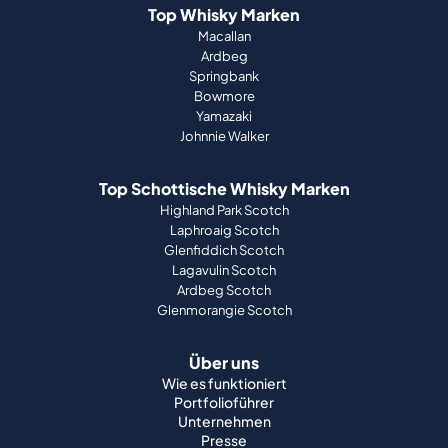
Top Whisky Marken
Macallan
Ardbeg
Springbank
Bowmore
Yamazaki
Johnnie Walker
Top Schottische Whisky Marken
Highland Park Scotch
Laphroaig Scotch
Glenfiddich Scotch
Lagavulin Scotch
Ardbeg Scotch
Glenmorangie Scotch
Über uns
Wie es funktioniert
Portfolioführer
Unternehmen
Presse