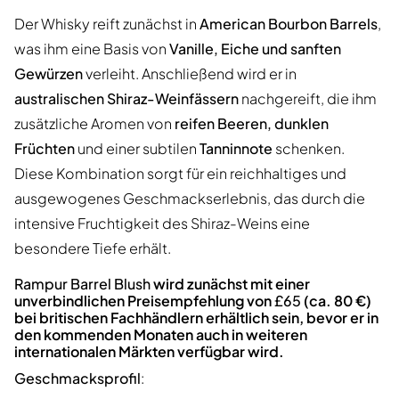
Der Whisky reift zunächst in
American Bourbon Barrels
,
was ihm eine Basis von
Vanille, Eiche und sanften
Gewürzen
verleiht. Anschließend wird er in
australischen Shiraz-Weinfässern
nachgereift, die ihm
zusätzliche Aromen von
reifen Beeren, dunklen
Früchten
und einer subtilen
Tanninnote
schenken.
Diese Kombination sorgt für ein reichhaltiges und
ausgewogenes Geschmackserlebnis, das durch die
intensive Fruchtigkeit des Shiraz-Weins eine
besondere Tiefe erhält.
Rampur Barrel Blush
wird zunächst mit einer
unverbindlichen Preisempfehlung von
£65
(ca. 80 €)
bei britischen Fachhändlern erhältlich sein, bevor er in
den kommenden Monaten auch in weiteren
internationalen Märkten verfügbar wird.
Geschmacksprofil
: