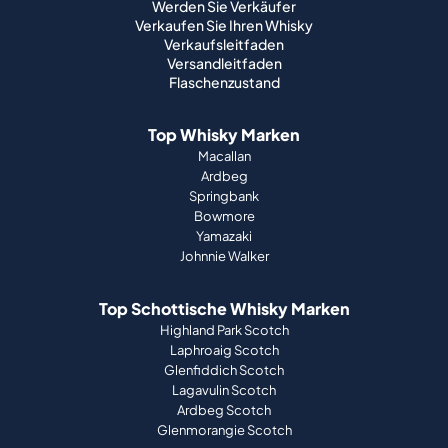
Werden Sie Verkäufer
Verkaufen Sie Ihren Whisky
Verkaufsleitfaden
Versandleitfaden
Flaschenzustand
Top Whisky Marken
Macallan
Ardbeg
Springbank
Bowmore
Yamazaki
Johnnie Walker
Top Schottische Whisky Marken
Highland Park Scotch
Laphroaig Scotch
Glenfiddich Scotch
Lagavulin Scotch
Ardbeg Scotch
Glenmorangie Scotch