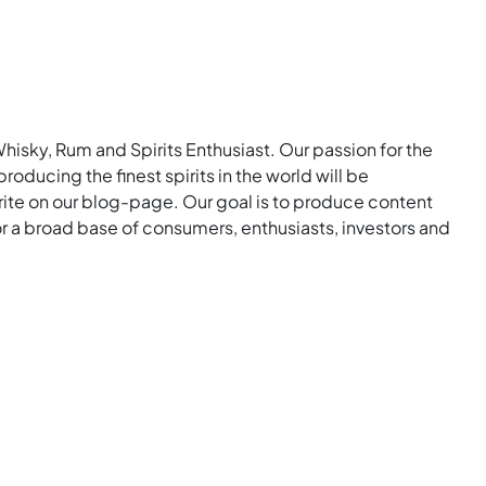
Whisky, Rum and Spirits Enthusiast. Our passion for the
roducing the finest spirits in the world will be
rite on our blog-page. Our goal is to produce content
for a broad base of consumers, enthusiasts, investors and