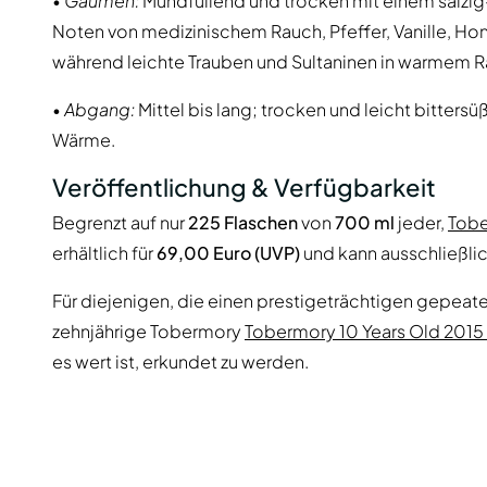
•
Gaumen:
Mundfüllend und trocken mit einem salzig-
Noten von medizinischem Rauch, Pfeffer, Vanille, Ho
während leichte Trauben und Sultaninen in warmem Ra
•
Abgang:
Mittel bis lang; trocken und leicht bitter
Wärme.
Veröffentlichung & Verfügbarkeit
Begrenzt auf nur
225 Flaschen
von
700 ml
jeder,
Tobe
erhältlich für
69,00 Euro (UVP)
und kann ausschließli
Für diejenigen, die einen prestigeträchtigen gepeate
zehnjährige Tobermory
Tobermory 10 Years Old 2015 P
es wert ist, erkundet zu werden.