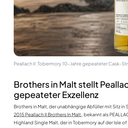
100-200€
Clase Azul
200-500€
Diplomatico
Kommende Veröffentlichungen
Don Julio
Gin Mare
Kollektionen
Mangabeiras
Kundenfavoriten
Hennessy
Rar & Sammlerstück
Martell
Limitierte Auflagen
Monkey 47
Geschlossene Brennerei
Remy Martin
Rauchiger Whisky
Ron Zacapa
Peallach II: Tobermory 10-Jahre gepeateter Cask-St
Süßer Whisky
Brothers in Malt stellt Peallac
gepeateter Exzellenz
Brothers in Malt, der unabhängige Abfüller mit Sitz in 
2015 Peallach II Brothers In Malt
, bekannt als PEALLAC
Highland Single Malt, der in Tobermory auf der Isle of