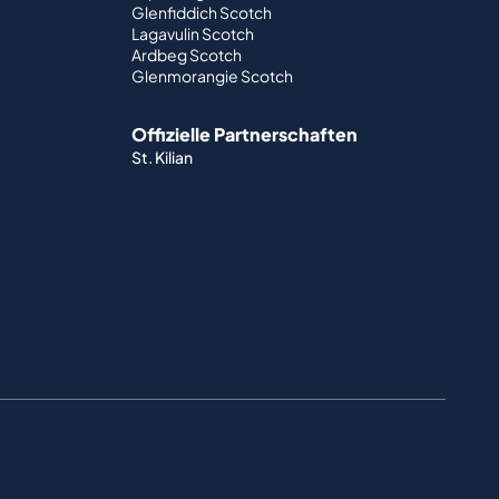
Glenfiddich Scotch
Lagavulin Scotch
Ardbeg Scotch
Glenmorangie Scotch
Offizielle Partnerschaften
St. Kilian