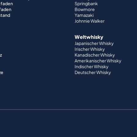
tfaden
Springbank
tfaden
Bowmore
stand
Yamazaki
Johnnie Walker
Weltwhisky
Japanischer Whisky
Irischer Whisky
z
Kanadischer Whisky
Amerikanischer Whisky
Indischer Whisky
ze
Deutscher Whisky