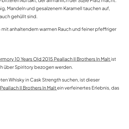
bitteren Auftakt, der allmählich der Süße Platz macht.
nig, Mandeln und gesalzenem Karamell tauchen auf,
uch gehüllt sind.
süß mit anhaltendem warmen Rauch und feiner pfeffriger
rmory 10 Years Old 2015 Peallach II Brothers In Malt
ist
ch über Spiritory bezogen werden.
ten Whisky in Cask Strength suchen, ist dieser
eallach II Brothers In Malt
ein verfeinertes Erlebnis, das