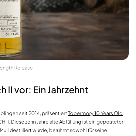
rength Release
h II vor: Ein Jahrzehnt
Solingen seit 2014, präsentiert
Tobermory 10 Years Old
H II. Diese zehn Jahre alte Abfüllung ist ein gepeateter
 Mull destilliert wurde, berühmt sowohl für seine