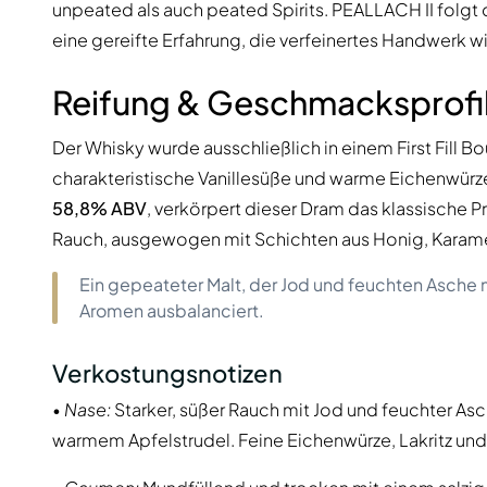
unpeated als auch peated Spirits. PEALLACH II folgt
eine gereifte Erfahrung, die verfeinertes Handwerk w
Reifung & Geschmacksprofi
Der Whisky wurde ausschließlich in einem First Fill Bo
charakteristische Vanillesüße und warme Eichenwürze 
58,8% ABV
, verkörpert dieser Dram das klassische Pr
Rauch, ausgewogen mit Schichten aus Honig, Karamel
Ein gepeateter Malt, der Jod und feuchten Asche 
Aromen ausbalanciert.
Verkostungsnotizen
•
Nase:
Starker, süßer Rauch mit Jod und feuchter Asc
warmem Apfelstrudel. Feine Eichenwürze, Lakritz und