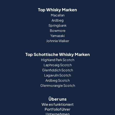
Top Whisky Marken
Macallan
Ardbeg
Springbank
Bowmore
Yamazaki
Johnnie Walker
Top Schottische Whisky Marken
Highland Park Scotch
Laphroaig Scotch
Glenfiddich Scotch
Lagavulin Scotch
Ardbeg Scotch
Glenmorangie Scotch
Über uns
Wie es funktioniert
Portfolioführer
Unternehmen