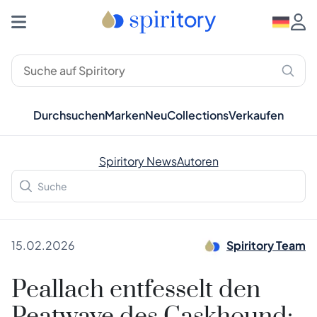
Durchsuchen
Marken
Neu
Collections
Verkaufen
Spiritory News
Autoren
15.02.2026
Spiritory Team
Peallach entfesselt den