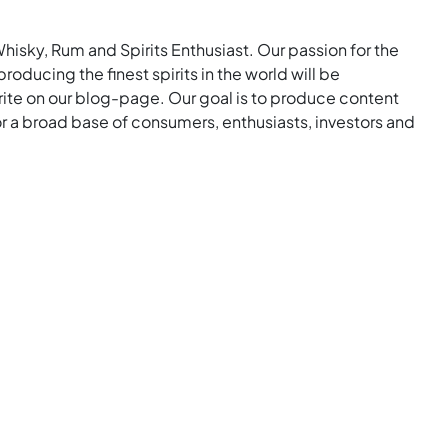
Whisky, Rum and Spirits Enthusiast. Our passion for the
roducing the finest spirits in the world will be
rite on our blog-page. Our goal is to produce content
for a broad base of consumers, enthusiasts, investors and