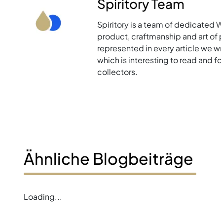
Spiritory Team
Spiritory is a team of dedicated 
product, craftmanship and art of p
represented in every article we w
which is interesting to read and 
collectors.
Ähnliche Blogbeiträge
Loading...