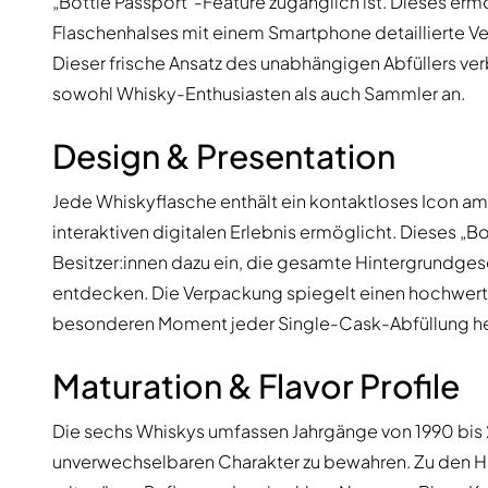
„Bottle Passport“-Feature zugänglich ist. Dieses er
Flaschenhalses mit einem Smartphone detaillierte Ve
Dieser frische Ansatz des unabhängigen Abfüllers ve
sowohl Whisky-Enthusiasten als auch Sammler an.
Design & Presentation
Jede Whiskyflasche enthält ein kontaktloses Icon am
interaktiven digitalen Erlebnis ermöglicht. Dieses „Bot
Besitzer:innen dazu ein, die gesamte Hintergrundge
entdecken. Die Verpackung spiegelt einen hochwerti
besonderen Moment jeder Single-Cask-Abfüllung he
Maturation & Flavor Profile
Die sechs Whiskys umfassen Jahrgänge von 1990 bis 20
unverwechselbaren Charakter zu bewahren. Zu den Hig