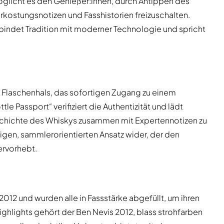
möglicht es den Genießer:innen, durch Antippen des
rkostungsnotizen und Fasshistorien freizuschalten.
rbindet Tradition mit moderner Technologie und spricht
 Flaschenhals, das sofortigen Zugang zu einem
tle Passport“ verifiziert die Authentizität und lädt
schichte des Whiskys zusammen mit Expertennotizen zu
gen, sammlerorientierten Ansatz wider, der den
rvorhebt.
12 und wurden alle in Fassstärke abgefüllt, um ihren
hlights gehört der Ben Nevis 2012, blass strohfarben