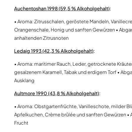
Auchentoshan 1998 (59,5 % Alkoholgehalt)
:
• Aroma: Zitrusschalen, geröstete Mandeln, Vanillec
Orangenschale, Honig und sanften Gewürzen • Abga
anhaltenden Zitrusnoten
Ledaig 1993 (42,3 % Alkoholgehalt)
:
• Aroma: maritimer Rauch, Leder, getrocknete Kräuter
gesalzenem Karamell, Tabak und erdigem Torf • Abgan
Ausklang
Aultmore 1990 (43,8 % Alkoholgehalt)
:
• Aroma: Obstgartenfrüchte, Vanilleschote, milder B
Apfelkuchen, Crème brûlée und sanften Gewürzen • A
Frucht