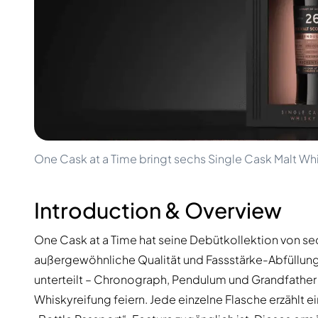
100-200€
Clase Azul
200-500€
Diplomatico
Kommende Veröffentlichungen
Don Julio
Gin Mare
Kollektionen
Mangabeiras
Kundenfavoriten
Hennessy
Rar & Sammlerstück
Martell
Limitierte Auflagen
Monkey 47
Geschlossene Brennerei
Remy Martin
Rauchiger Whisky
Ron Zacapa
One Cask at a Time bringt sechs Single Cask Malt Wh
Süßer Whisky
Introduction & Overview
One Cask at a Time hat seine Debütkollektion von se
außergewöhnliche Qualität und Fassstärke-Abfüllungen
unterteilt – Chronograph, Pendulum und Grandfather –
Whiskyreifung feiern. Jede einzelne Flasche erzählt e