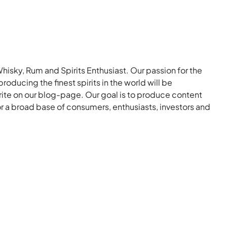
Whisky, Rum and Spirits Enthusiast. Our passion for the
roducing the finest spirits in the world will be
rite on our blog-page. Our goal is to produce content
for a broad base of consumers, enthusiasts, investors and