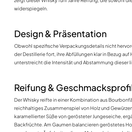
zeigt dieser Whisky fünf Jahre Reifung, die sowohl 
widerspiegeln.
Design & Präsentation
Obwohl spezifische Verpackungsdetails nicht hervor
der Destillerie fort, ihre Abfüllungen klar in Bezug a
unterstreicht die Intensität und Abstammung dieser li
Reifung & Geschmacksprofi
Der Whisky reifte in einer Kombination aus Bourbonfä
reichhaltiges Zusammenspiel von Holz und Gewürzen
karamellierter Süße von gerösteter Jungeseiche, erg
Backfrüchte. Am Gaumen balancieren geröstetes Ho