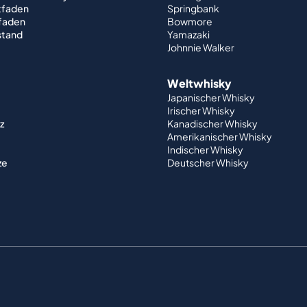
tfaden
Springbank
tfaden
Bowmore
stand
Yamazaki
Johnnie Walker
Weltwhisky
Japanischer Whisky
Irischer Whisky
z
Kanadischer Whisky
Amerikanischer Whisky
Indischer Whisky
ze
Deutscher Whisky