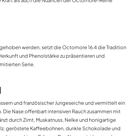
die Kraft als auch die Nuancen der Octomore-Reihe
gehoben werden, setzt die Octomore 16.4 die Tradition
uf Herkunft und Phenolstärke zu präsentieren und
mitierten Serie.
l
ssern und französischer Jungeseiche und vermittelt ein
. Die Nase offenbart intensiven Rauch zusammen mit
änzt durch Zimt, Muskatnuss, Nelke und honigartige
lz, geröstete Kaffeebohnen, dunkle Schokolade und