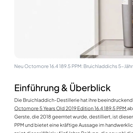
100-200€
Clase Azul
200-500€
Diplomatico
Kommende Veröffentlichungen
Don Julio
Gin Mare
Kollektionen
Mangabeiras
Kundenfavoriten
Hennessy
Rar & Sammlerstück
Martell
Limitierte Auflagen
Monkey 47
Geschlossene Brennerei
Remy Martin
Rauchiger Whisky
Ron Zacapa
Neu Octomore 16.4 189.5 PPM: Bruichladdichs 5-Jäh
Süßer Whisky
Einführung & Überblick
Die Bruichladdich-Destillerie hat ihre beeindrucken
Octomore 5 Years Old 2019 Edition 16.4 189.5 PPM
ab
Gerste, die 2018 geerntet wurde, destilliert, ist dies
PPM und bietet eine kräftige Aussage im handwerkli