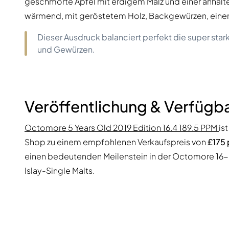
geschmorte Äpfel mit erdigem Malz und einer anhalt
wärmend, mit geröstetem Holz, Backgewürzen, einem 
Dieser Ausdruck balanciert perfekt die super star
und Gewürzen.
Veröffentlichung & Verfügba
Octomore 5 Years Old 2019 Edition 16.4 189.5 PPM
is
Shop zu einem empfohlenen Verkaufspreis von
£175 
einen bedeutenden Meilenstein in der Octomore 16-Se
Islay-Single Malts.