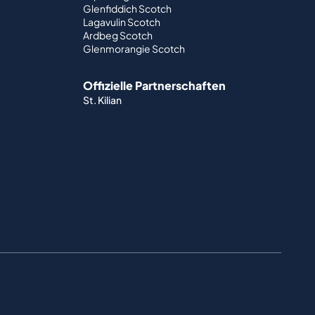
Glenfiddich Scotch
Lagavulin Scotch
Ardbeg Scotch
Glenmorangie Scotch
Offizielle Partnerschaften
St. Kilian