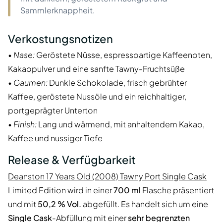
Sammlerknappheit.
Verkostungsnotizen
•
Nase:
Geröstete Nüsse, espressoartige Kaffeenoten,
Kakaopulver und eine sanfte Tawny-Fruchtsüße
•
Gaumen:
Dunkle Schokolade, frisch gebrühter
Kaffee, geröstete Nussöle und ein reichhaltiger,
portgeprägter Unterton
•
Finish:
Lang und wärmend, mit anhaltendem Kakao,
Kaffee und nussiger Tiefe
Release & Verfügbarkeit
Deanston 17 Years Old (2008) Tawny Port Single Cask
Limited Edition
wird in einer
700 ml
Flasche präsentiert
und mit
50,2 % Vol.
abgefüllt. Es handelt sich um eine
Single Cask
-Abfüllung mit einer
sehr begrenzten