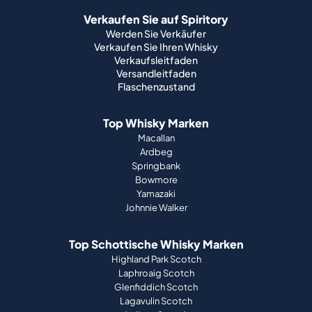
Verkaufen Sie auf Spiritory
Werden Sie Verkäufer
Verkaufen Sie Ihren Whisky
Verkaufsleitfaden
Versandleitfaden
Flaschenzustand
Top Whisky Marken
Macallan
Ardbeg
Springbank
Bowmore
Yamazaki
Johnnie Walker
Top Schottische Whisky Marken
Highland Park Scotch
Laphroaig Scotch
Glenfiddich Scotch
Lagavulin Scotch