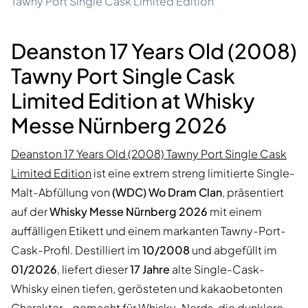
Tawny Port Single Cask Limited Edition
Deanston 17 Years Old (2008)
Tawny Port Single Cask
Limited Edition at Whisky
Messe Nürnberg 2026
Deanston 17 Years Old (2008) Tawny Port Single Cask
Limited Edition
ist eine extrem streng limitierte Single-
Malt-Abfüllung von
(WDC) Wo Dram Clan
, präsentiert
auf der
Whisky Messe Nürnberg 2026
mit einem
auffälligen Etikett und einem markanten Tawny-Port-
Cask-Profil. Destilliert im
10/2008
und abgefüllt im
01/2026
, liefert dieser
17 Jahre
alte Single-Cask-
Whisky einen tiefen, gerösteten und kakaobetonten
Charakter—gemacht für Whisky-Nerds, die dunklere,