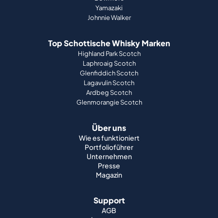
Yamazaki
Johnnie Walker
Top Schottische Whisky Marken
Highland Park Scotch
Laphroaig Scotch
Glenfiddich Scotch
Lagavulin Scotch
Ardbeg Scotch
Glenmorangie Scotch
Über uns
Wie es funktioniert
Portfolioführer
Unternehmen
Presse
Magazin
Support
AGB