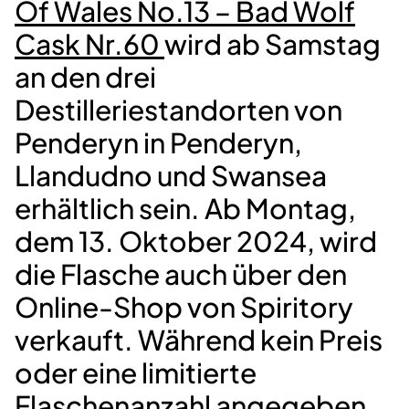
Of Wales No.13 – Bad Wolf
Cask Nr.60
wird ab Samstag
an den drei
Destilleriestandorten von
Penderyn in Penderyn,
Llandudno und Swansea
erhältlich sein. Ab Montag,
dem 13. Oktober 2024, wird
die Flasche auch über den
Online-Shop von Spiritory
verkauft. Während kein Preis
oder eine limitierte
Flaschenanzahl angegeben