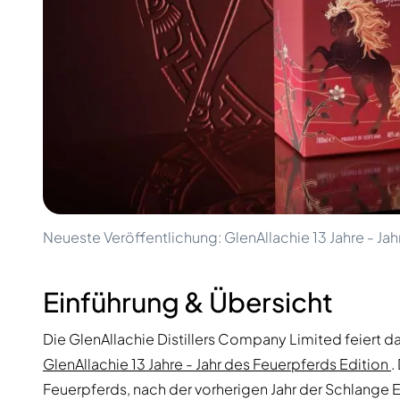
100-200€
Clase Azul
200-500€
Diplomatico
Kommende Veröffentlichungen
Don Julio
Gin Mare
Kollektionen
Mangabeiras
Kundenfavoriten
Hennessy
Rar & Sammlerstück
Martell
Limitierte Auflagen
Monkey 47
Geschlossene Brennerei
Remy Martin
Rauchiger Whisky
Ron Zacapa
Süßer Whisky
Neueste Veröffentlichung: GlenAllachie 13 Jahre - Ja
Einführung & Übersicht
Die GlenAllachie Distillers Company Limited feiert da
GlenAllachie 13 Jahre - Jahr des Feuerpferds Edition
.
Feuerpferds, nach der vorherigen Jahr der Schlange 