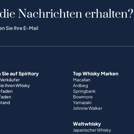
 die Nachrichten erhalten?
en Sie Ihre E-Mail
Sie auf Spiritory
Top Whisky Marken
 Verkäufer
Macallan
ie Ihren Whisky
Ardbeg
tfaden
Springbank
tfaden
Bowmore
stand
Yamazaki
Johnnie Walker
Weltwhisky
Japanischer Whisky