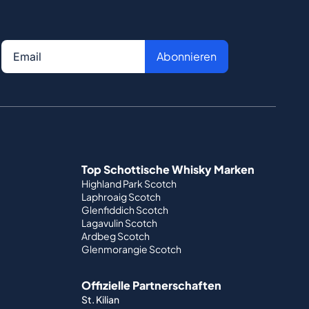
Abonnieren
Top Schottische Whisky Marken
Highland Park Scotch
Laphroaig Scotch
Glenfiddich Scotch
Lagavulin Scotch
Ardbeg Scotch
Glenmorangie Scotch
Offizielle Partnerschaften
St. Kilian