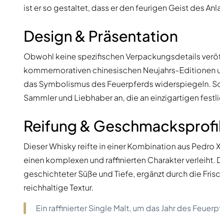
ist er so gestaltet, dass er den feurigen Geist des Anl
Design & Präsentation
Obwohl keine spezifischen Verpackungsdetails veröffe
kommemorativen chinesischen Neujahrs-Editionen u
das Symbolismus des Feuerpferds widerspiegeln. Sol
Sammler und Liebhaber an, die an einzigartigen festli
Reifung & Geschmacksprofi
Dieser Whisky reifte in einer Kombination aus Pedro 
einen komplexen und raffinierten Charakter verleiht. 
geschichteter Süße und Tiefe, ergänzt durch die Fris
reichhaltige Textur.
Ein raffinierter Single Malt, um das Jahr des Feue