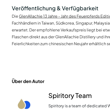
Veröffentlichung & Verfügbarkeit
Die
GlenAllachie 13 Jahre - Jahr des Feuerpferds Edit
Fachhändlern in Taiwan, Südkorea, Singapur, Malaysi
erwartet. Der empfohlene Verkaufspreis liegt bei et
Flaschen direkt aus der GlenAllachie Distillery und 
Feierlichkeiten zum chinesischen Neujahr erhältlich se
Über den Autor
Spiritory Team
Spiritory is a team of dedicated 