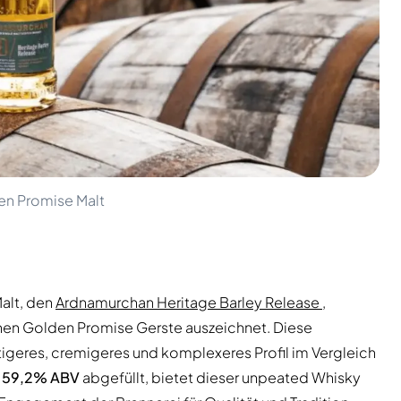
en Promise Malt
Malt, den
Ardnamurchan Heritage Barley Release
,
enen Golden Promise Gerste auszeichnet. Diese
uchtigeres, cremigeres und komplexeres Profil im Vergleich
n
59,2% ABV
abgefüllt, bietet dieser unpeated Whisky