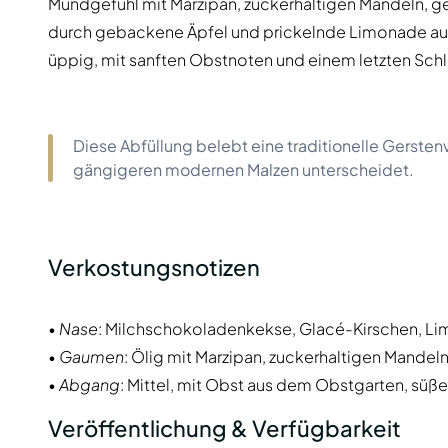
Mundgefühl mit Marzipan, zuckerhaltigen Mandeln, 
durch gebackene Äpfel und prickelnde Limonade ausg
üppig, mit sanften Obstnoten und einem letzten Sch
Diese Abfüllung belebt eine traditionelle Gerstenv
gängigeren modernen Malzen unterscheidet.
Verkostungsnotizen
•
Nase
: Milchschokoladenkekse, Glacé-Kirschen, L
•
Gaumen
: Ölig mit Marzipan, zuckerhaltigen Mand
•
Abgang
: Mittel, mit Obst aus dem Obstgarten, süß
Veröffentlichung & Verfügbarkeit