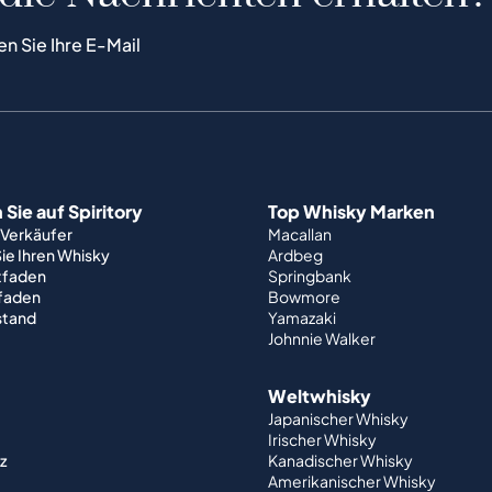
en Sie Ihre E-Mail
Sie auf Spiritory
Top Whisky Marken
 Verkäufer
Macallan
ie Ihren Whisky
Ardbeg
tfaden
Springbank
tfaden
Bowmore
stand
Yamazaki
Johnnie Walker
Weltwhisky
Japanischer Whisky
Irischer Whisky
z
Kanadischer Whisky
Amerikanischer Whisky