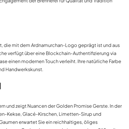
Engagement der Brennerei für Qualität und Tradition
iert, die mit dem Ardnamurchan-Logo geprägt ist und aus
che verfügt über eine Blockchain-Authentifizierung via
e einen modernen Touch verleiht. Ihre natürliche Farbe
 und Handwerkskunst.
l
ern und zeigt Nuancen der Golden Promise Gerste. In der
den-Kekse, Glacé-Kirschen, Limetten-Sirup und
aumen erwartet Sie ein reichhaltiges, öliges