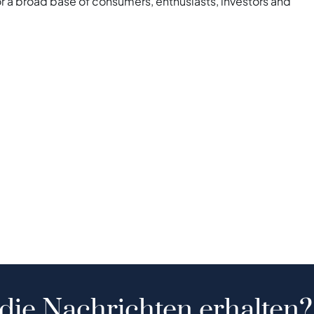
for a broad base of consumers, enthusiasts, investors and
 die Nachrichten erhalten?