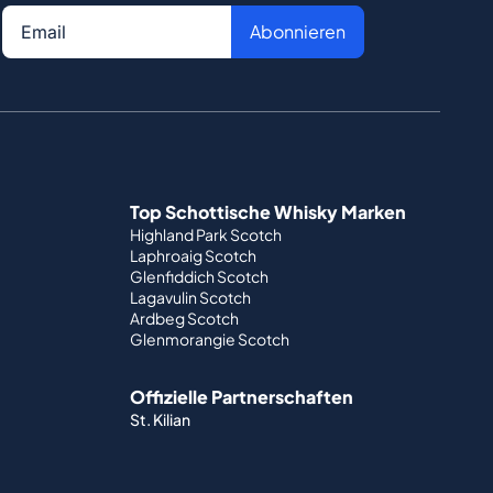
Abonnieren
Top Schottische Whisky Marken
Highland Park Scotch
Laphroaig Scotch
Glenfiddich Scotch
Lagavulin Scotch
Ardbeg Scotch
Glenmorangie Scotch
Offizielle Partnerschaften
St. Kilian