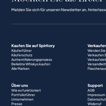
Melden Sie sich für unseren Newsletter an, hinterlass
Kaufen Sie auf Spiritory
Verkaufen 
Käuferführer
Werden Sie
Käuferschutz
Verkaufen S
Authentifizierungsprozess
Verkaufslei
Beliebte Whiskys kaufen
Versandlei
Alle Marken
Flaschenzu
Über uns
Support
Wie es funktioniert
AGB
Portfolioführer
Impressum
Unternehmen
Datenschut
Presse
Widerruf