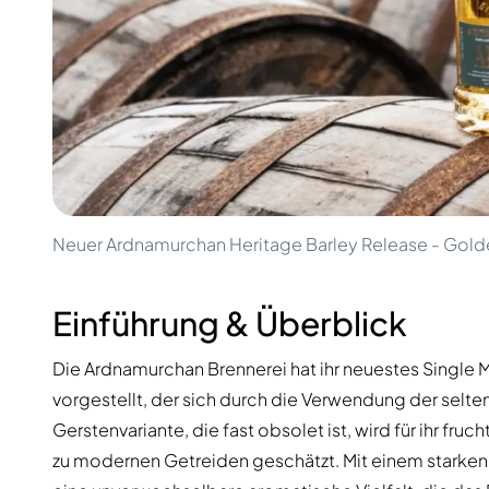
100-200€
Clase Azul
200-500€
Diplomatico
Kommende Veröffentlichungen
Don Julio
Gin Mare
Kollektionen
Mangabeiras
Kundenfavoriten
Hennessy
Rar & Sammlerstück
Martell
Limitierte Auflagen
Monkey 47
Geschlossene Brennerei
Remy Martin
Rauchiger Whisky
Ron Zacapa
Neuer Ardnamurchan Heritage Barley Release - Gold
Süßer Whisky
Einführung & Überblick
Die Ardnamurchan Brennerei hat ihr neuestes Single 
vorgestellt, der sich durch die Verwendung der selt
Gerstenvariante, die fast obsolet ist, wird für ihr fr
zu modernen Getreiden geschätzt. Mit einem starke