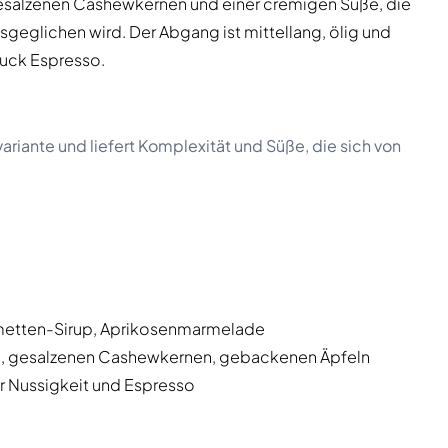
gesalzenen Cashewkernen und einer cremigen Süße, die
eglichen wird. Der Abgang ist mittellang, ölig und
luck Espresso.
ariante und liefert Komplexität und Süße, die sich von
imetten-Sirup, Aprikosenmarmelade
eln, gesalzenen Cashewkernen, gebackenen Äpfeln
er Nussigkeit und Espresso