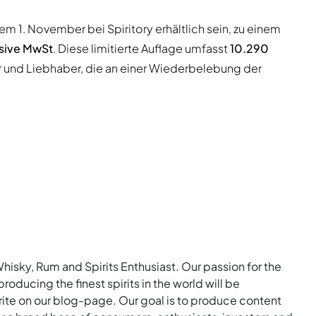
em 1. November bei Spiritory erhältlich sein, zu einem
usive MwSt
. Diese limitierte Auflage umfasst
10.290
r und Liebhaber, die an einer Wiederbelebung der
Whisky, Rum and Spirits Enthusiast. Our passion for the
roducing the finest spirits in the world will be
rite on our blog-page. Our goal is to produce content