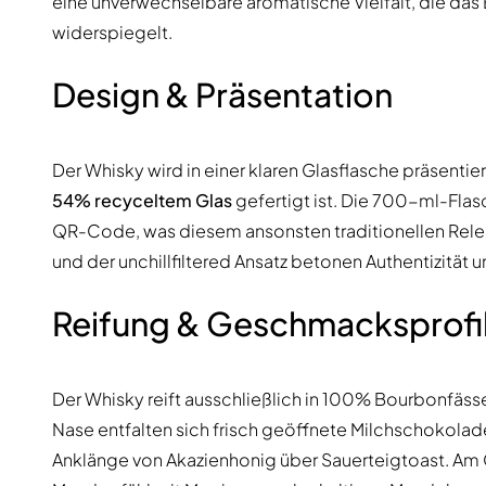
eine unverwechselbare aromatische Vielfalt, die das 
widerspiegelt.
Design & Präsentation
Der Whisky wird in einer klaren Glasflasche präsent
54% recyceltem Glas
gefertigt ist. Die 700-ml-Flas
QR-Code, was diesem ansonsten traditionellen Releas
und der unchillfiltered Ansatz betonen Authentizität
Reifung & Geschmacksprofi
Der Whisky reift ausschließlich in 100% Bourbonfäss
Nase entfalten sich frisch geöffnete Milchschokola
Anklänge von Akazienhonig über Sauerteigtoast. Am G