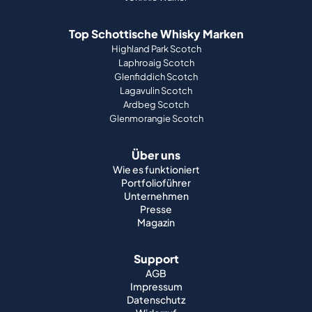
Top Schottische Whisky Marken
Highland Park Scotch
Laphroaig Scotch
Glenfiddich Scotch
Lagavulin Scotch
Ardbeg Scotch
Glenmorangie Scotch
Über uns
Wie es funktioniert
Portfolioführer
Unternehmen
Presse
Magazin
Support
AGB
Impressum
Datenschutz