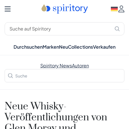
Durchsuchen
Marken
Neu
Collections
Verkaufen
Spiritory News
Autoren
Neue Whisky-
Veröffentlichungen von
Glen Moray und