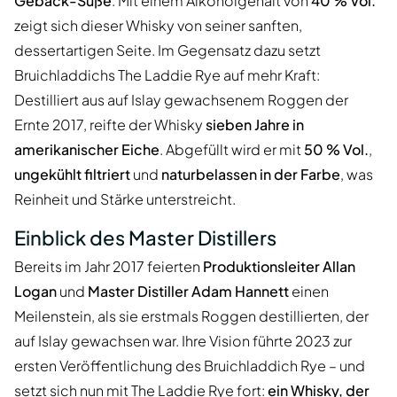
Gebäck-Süße
. Mit einem Alkoholgehalt von
40 % Vol.
zeigt sich dieser Whisky von seiner sanften,
dessertartigen Seite. Im Gegensatz dazu setzt
Bruichladdichs The Laddie Rye auf mehr Kraft:
Destilliert aus auf Islay gewachsenem Roggen der
Ernte 2017, reifte der Whisky
sieben Jahre in
amerikanischer Eiche
. Abgefüllt wird er mit
50 % Vol.
,
ungekühlt filtriert
und
naturbelassen in der Farbe
, was
Reinheit und Stärke unterstreicht.
Einblick des Master Distillers
Bereits im Jahr 2017 feierten
Produktionsleiter Allan
Logan
und
Master Distiller Adam Hannett
einen
Meilenstein, als sie erstmals Roggen destillierten, der
auf Islay gewachsen war. Ihre Vision führte 2023 zur
ersten Veröffentlichung des Bruichladdich Rye – und
setzt sich nun mit The Laddie Rye fort:
ein Whisky, der