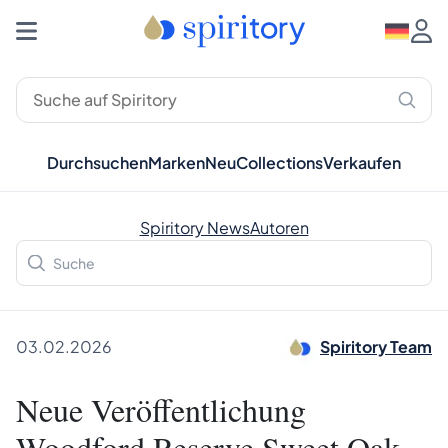
Durchsuchen
Marken
Neu
Collections
Verkaufen
Spiritory News
Autoren
03.02.2026
Spiritory Team
Neue Veröffentlichung
Woodford Reserve Sweet Oak