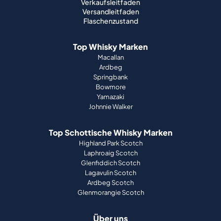
Verkaufsleitfaden
Versandleitfaden
Flaschenzustand
Top Whisky Marken
Macallan
Ardbeg
Springbank
Bowmore
Yamazaki
Johnnie Walker
Top Schottische Whisky Marken
Highland Park Scotch
Laphroaig Scotch
Glenfiddich Scotch
Lagavulin Scotch
Ardbeg Scotch
Glenmorangie Scotch
Über uns