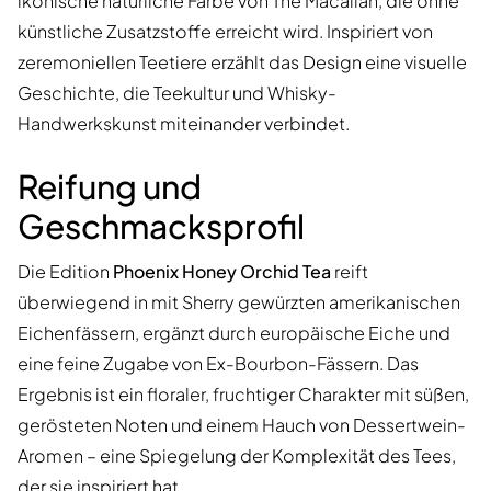
ikonische natürliche Farbe von The Macallan, die ohne
künstliche Zusatzstoffe erreicht wird. Inspiriert von
zeremoniellen Teetiere erzählt das Design eine visuelle
Geschichte, die Teekultur und Whisky-
Handwerkskunst miteinander verbindet.
Reifung und
Geschmacksprofil
Die Edition
Phoenix Honey Orchid Tea
reift
überwiegend in mit Sherry gewürzten amerikanischen
Eichenfässern, ergänzt durch europäische Eiche und
eine feine Zugabe von Ex-Bourbon-Fässern. Das
Ergebnis ist ein floraler, fruchtiger Charakter mit süßen,
gerösteten Noten und einem Hauch von Dessertwein-
Aromen – eine Spiegelung der Komplexität des Tees,
der sie inspiriert hat.