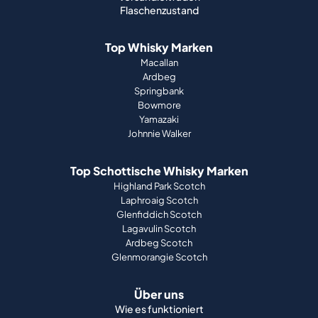
Flaschenzustand
Top Whisky Marken
Macallan
Ardbeg
Springbank
Bowmore
Yamazaki
Johnnie Walker
Top Schottische Whisky Marken
Highland Park Scotch
Laphroaig Scotch
Glenfiddich Scotch
Lagavulin Scotch
Ardbeg Scotch
Glenmorangie Scotch
Über uns
Wie es funktioniert