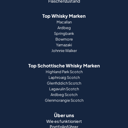
Flaschenzustand
Top Whisky Marken
Macallan
Ardbeg
Springbank
Bowmore
Yamazaki
Johnnie Walker
Top Schottische Whisky Marken
Highland Park Scotch
Laphroaig Scotch
Glenfiddich Scotch
Lagavulin Scotch
Ardbeg Scotch
Glenmorangie Scotch
Über uns
Wie es funktioniert
Portfolioführer