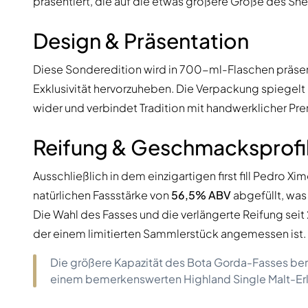
präsentiert, die auf die etwas größere Größe des Sher
Design & Präsentation
Diese Sonderedition wird in 700-ml-Flaschen präsenti
Exklusivität hervorzuheben. Die Verpackung spiegelt
wider und verbindet Tradition mit handwerklicher 
Reifung & Geschmacksprofi
Ausschließlich in dem einzigartigen first fill Pedro X
natürlichen Fassstärke von
56,5% ABV
abgefüllt, was
Die Wahl des Fasses und die verlängerte Reifung seit 
der einem limitierten Sammlerstück angemessen ist.
Die größere Kapazität des Bota Gorda-Fasses ber
einem bemerkenswerten Highland Single Malt-Erl