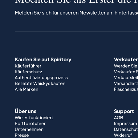
Melden Sie sich für unseren Newsletter an, hinterlass
Kaufen Sie auf Spiritory
Verkaufen 
Käuferführer
Werden Sie
Käuferschutz
Verkaufen S
Authentifizierungsprozess
Verkaufslei
Beliebte Whiskys kaufen
Versandlei
Alle Marken
Flaschenzu
Über uns
Support
Wie es funktioniert
AGB
Portfolioführer
Impressum
Unternehmen
Datenschut
Presse
Widerruf