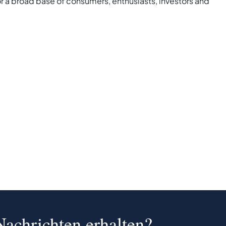
for a broad base of consumers, enthusiasts, investors and
Nachrichten erhalten?