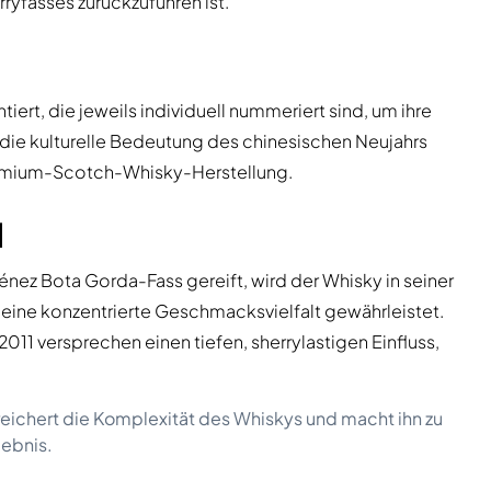
ryfasses zurückzuführen ist.
ert, die jeweils individuell nummeriert sind, um ihre
 die kulturelle Bedeutung des chinesischen Neujahrs
Premium-Scotch-Whisky-Herstellung.
l
iménez Bota Gorda-Fass gereift, wird der Whisky in seiner
 eine konzentrierte Geschmacksvielfalt gewährleistet.
2011 versprechen einen tiefen, sherrylastigen Einfluss,
eichert die Komplexität des Whiskys und macht ihn zu
ebnis.