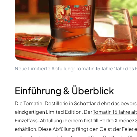
100-200€
Clase Azul
200-500€
Diplomatico
Kommende Veröffentlichungen
Don Julio
Gin Mare
Kollektionen
Mangabeiras
Kundenfavoriten
Hennessy
Rar & Sammlerstück
Martell
Limitierte Auflagen
Monkey 47
Geschlossene Brennerei
Remy Martin
Rauchiger Whisky
Ron Zacapa
Neue Limitierte Abfüllung: Tomatin 15 Jahre 'Jahr des 
Süßer Whisky
Einführung & Überblick
Die Tomatin-Destillerie in Schottland ehrt das bevor
einzigartigen Limited Edition. Der
Tomatin 15 Jahre al
Einzelfass-Abfüllung in einem first fill Pedro Ximénez
erhältlich. Diese Abfüllung fängt den Geist der Feier 