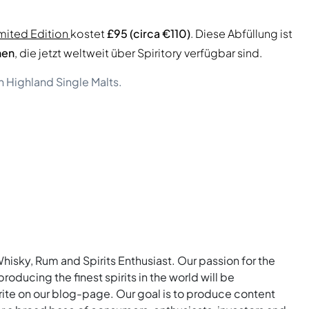
imited Edition
kostet
£95 (circa €110)
. Diese Abfüllung ist
hen
, die jetzt weltweit über Spiritory verfügbar sind.
n Highland Single Malts.
Whisky, Rum and Spirits Enthusiast. Our passion for the
roducing the finest spirits in the world will be
rite on our blog-page. Our goal is to produce content