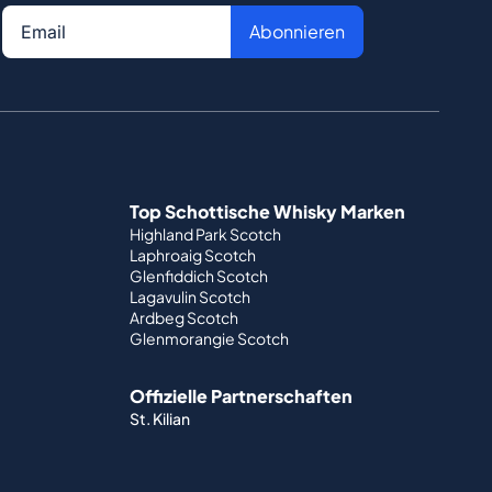
Abonnieren
Top Schottische Whisky Marken
Highland Park Scotch
Laphroaig Scotch
Glenfiddich Scotch
Lagavulin Scotch
Ardbeg Scotch
Glenmorangie Scotch
Offizielle Partnerschaften
St. Kilian