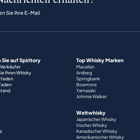
en Sie Ihre E-Mail
Sie auf Spiritory
Top Whisky Marken
 Verkäufer
Macallan
ie Ihren Whisky
Ardbeg
tfaden
Springbank
tfaden
Bowmore
stand
Yamazaki
Johnnie Walker
Weltwhisky
Japanischer Whisky
Irischer Whisky
z
Kanadischer Whisky
Amerikanischer Whisky