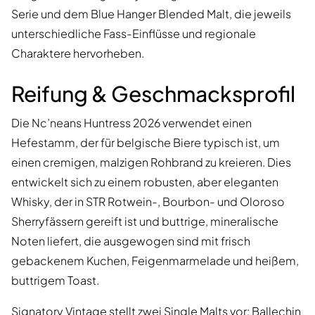
Serie und dem Blue Hanger Blended Malt, die jeweils
unterschiedliche Fass-Einflüsse und regionale
Charaktere hervorheben.
Reifung & Geschmacksprofil
Die Nc’neans Huntress 2026 verwendet einen
Hefestamm, der für belgische Biere typisch ist, um
einen cremigen, malzigen Rohbrand zu kreieren. Dies
entwickelt sich zu einem robusten, aber eleganten
Whisky, der in STR Rotwein-, Bourbon- und Oloroso
Sherryfässern gereift ist und buttrige, mineralische
Noten liefert, die ausgewogen sind mit frisch
gebackenem Kuchen, Feigenmarmelade und heißem,
buttrigem Toast.
Signatory Vintage stellt zwei Single Malts vor:
Ballechin