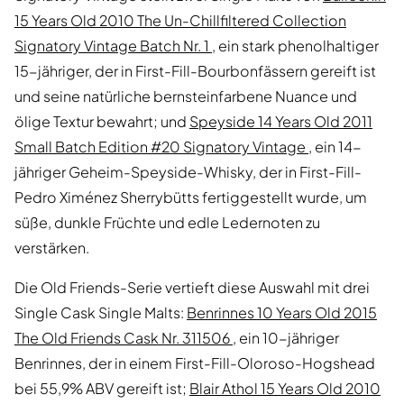
15 Years Old 2010 The Un-Chillfiltered Collection
Signatory Vintage Batch Nr. 1
, ein stark phenolhaltiger
15-jähriger, der in First-Fill-Bourbonfässern gereift ist
und seine natürliche bernsteinfarbene Nuance und
ölige Textur bewahrt; und
Speyside 14 Years Old 2011
Small Batch Edition #20 Signatory Vintage
, ein 14-
jähriger Geheim-Speyside-Whisky, der in First-Fill-
Pedro Ximénez Sherrybütts fertiggestellt wurde, um
süße, dunkle Früchte und edle Ledernoten zu
verstärken.
Die Old Friends-Serie vertieft diese Auswahl mit drei
Single Cask Single Malts:
Benrinnes 10 Years Old 2015
The Old Friends Cask Nr. 311506
, ein 10-jähriger
Benrinnes, der in einem First-Fill-Oloroso-Hogshead
bei 55,9% ABV gereift ist;
Blair Athol 15 Years Old 2010