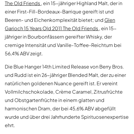
The Old Friends
, ein 15-jähriger Highland Malt, der in
einer First-Fill-Bordeaux-Barrique gereift ist und
Beeren- und Eichenkomplexität bietet; und
Glen
Garioch 15 Years Old 2011 The Old Friends
, ein 15-
jähriger in Bourbonfässern gereifter Whisky, der
cremige Intensität und Vanille-Toffee-Reichtum bei
56,4% ABV zeigt.
Die Blue Hanger 14th Limited Release von Berry Bros.
und Rudd ist ein 26-jähriger Blended Malt, der zu einer
natürlichen goldenen Nuance gereift ist. Er vereint
Vollmilchschokolade, Crème Caramel, Zitrusfrüchte
und Obstgartenfrüchte in einem glatten und
harmonischen Dram, der bei 45,6% ABV abgefüllt
wurde und über drei Jahrhunderte Spirituosenexpertise
ehrt.