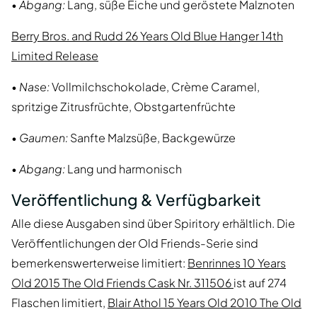
•
Abgang:
Lang, süße Eiche und geröstete Malznoten
Berry Bros. and Rudd 26 Years Old Blue Hanger 14th
Limited Release
•
Nase:
Vollmilchschokolade, Crème Caramel,
spritzige Zitrusfrüchte, Obstgartenfrüchte
•
Gaumen:
Sanfte Malzsüße, Backgewürze
•
Abgang:
Lang und harmonisch
Veröffentlichung & Verfügbarkeit
Alle diese Ausgaben sind über Spiritory erhältlich. Die
Veröffentlichungen der Old Friends-Serie sind
bemerkenswerterweise limitiert:
Benrinnes 10 Years
Old 2015 The Old Friends Cask Nr. 311506
ist auf 274
Flaschen limitiert,
Blair Athol 15 Years Old 2010 The Old