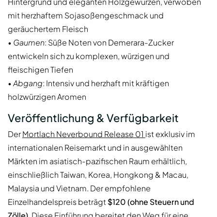
Hintergrund und eleganten Holzgewürzen, verwoben
mit herzhaftem Sojasoßengeschmack und
geräuchertem Fleisch
•
Gaumen
: Süße Noten von Demerara-Zucker
entwickeln sich zu komplexen, würzigen und
fleischigen Tiefen
•
Abgang
: Intensiv und herzhaft mit kräftigen
holzwürzigen Aromen
Veröffentlichung & Verfügbarkeit
Der
Mortlach Neverbound Release 01
ist exklusiv im
internationalen Reisemarkt und in ausgewählten
Märkten im asiatisch-pazifischen Raum erhältlich,
einschließlich Taiwan, Korea, Hongkong & Macau,
Malaysia und Vietnam. Der empfohlene
Einzelhandelspreis beträgt
$120 (ohne Steuern und
Zölle)
. Diese Einführung bereitet den Weg für eine