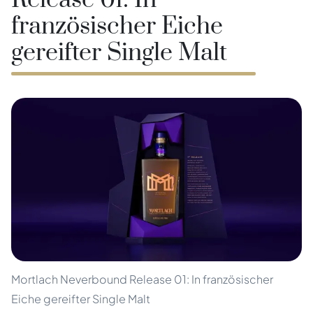
Release 01: In
französischer Eiche
gereifter Single Malt
Mortlach Neverbound Release 01: In französischer
Eiche gereifter Single Malt