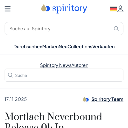
Durchsuchen
Marken
Neu
Collections
Verkaufen
Spiritory News
Autoren
17.11.2025
Spiritory Team
Mortlach Neverbound