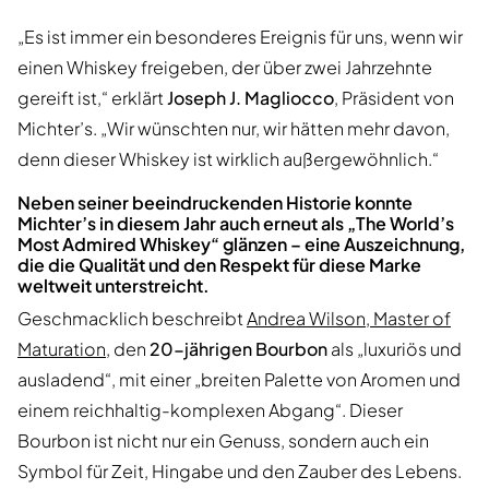
„Es ist immer ein besonderes Ereignis für uns, wenn wir
einen Whiskey freigeben, der über zwei Jahrzehnte
gereift ist,“ erklärt
Joseph J. Magliocco
, Präsident von
Michter’s. „Wir wünschten nur, wir hätten mehr davon,
denn dieser Whiskey ist wirklich außergewöhnlich.“
Neben seiner beeindruckenden Historie konnte
Michter’s in diesem Jahr auch erneut als „The World’s
Most Admired Whiskey“ glänzen – eine Auszeichnung,
die die Qualität und den Respekt für diese Marke
weltweit unterstreicht.
Geschmacklich beschreibt
Andrea Wilson, Master of
Maturation
, den
20-jährigen Bourbon
als „luxuriös und
ausladend“, mit einer „breiten Palette von Aromen und
einem reichhaltig-komplexen Abgang“. Dieser
Bourbon ist nicht nur ein Genuss, sondern auch ein
Symbol für Zeit, Hingabe und den Zauber des Lebens.