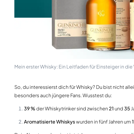
100-200€
Clase Azul
200-500€
Diplomatico
Kommende Veröffentlichungen
Don Julio
Gin Mare
Kollektionen
Mangabeiras
Kundenfavoriten
Hennessy
Rar & Sammlerstück
Martell
Limitierte Auflagen
Monkey 47
Geschlossene Brennerei
Remy Martin
Rauchiger Whisky
Ron Zacapa
Mein erster Whisky: Ein Leitfaden für Einsteiger in di
Süßer Whisky
So, du interessierst dich für Whisky? Du bist nicht al
besonders auch jüngere Fans. Wusstest du:
39 %
der Whiskytrinker sind zwischen
21
und
35
J
Aromatisierte Whiskys
wurden in fünf Jahren um