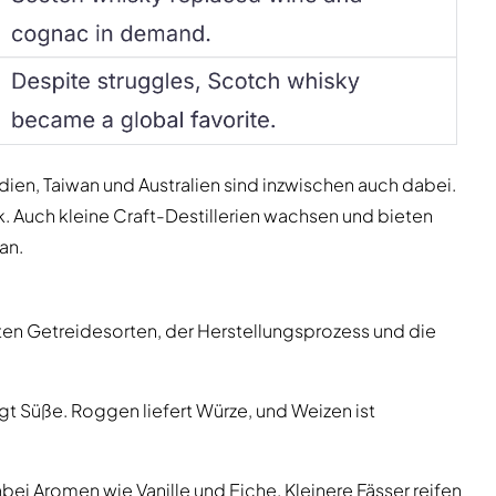
dien, Taiwan und Australien sind inzwischen auch dabei.
 Auch kleine Craft-Destillerien wachsen und bieten
an.
ten Getreidesorten, der Herstellungsprozess und die
ngt Süße. Roggen liefert Würze, und Weizen ist
abei Aromen wie Vanille und Eiche. Kleinere Fässer reifen