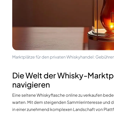
100-200€
Clase Azul
200-500€
Diplomatico
Kommende Veröffentlichungen
Don Julio
Gin Mare
Kollektionen
Mangabeiras
Kundenfavoriten
Hennessy
Rar & Sammlerstück
Martell
Limitierte Auflagen
Monkey 47
Geschlossene Brennerei
Remy Martin
Rauchiger Whisky
Ron Zacapa
Marktplätze für den privaten Whiskyhandel: Gebüh
Süßer Whisky
Die Welt der Whisky-Marktplä
navigieren
Eine seltene Whiskyflasche online zu verkaufen bedeut
warten. Mit dem steigenden Sammlerinteresse und de
in einer zunehmend komplexen Landschaft von Plattf