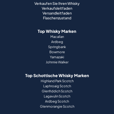
Verkaufen Sie Ihren Whisky
Verkaufsleitfaden
Versandleitfaden
Flaschenzustand
Top Whisky Marken
Macallan
Ardbeg
Springbank
Bowmore
Yamazaki
Johnnie Walker
Top Schottische Whisky Marken
Highland Park Scotch
Laphroaig Scotch
Glenfiddich Scotch
Lagavulin Scotch
Ardbeg Scotch
Glenmorangie Scotch