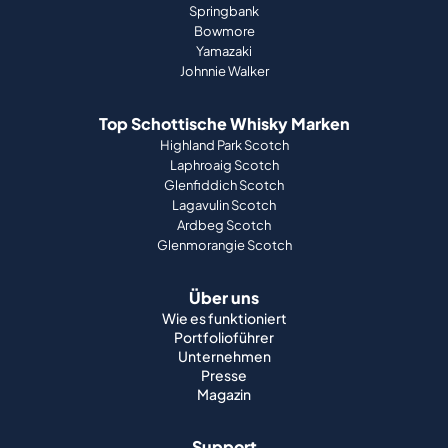
Springbank
Bowmore
Yamazaki
Johnnie Walker
Top Schottische Whisky Marken
Highland Park Scotch
Laphroaig Scotch
Glenfiddich Scotch
Lagavulin Scotch
Ardbeg Scotch
Glenmorangie Scotch
Über uns
Wie es funktioniert
Portfolioführer
Unternehmen
Presse
Magazin
Support