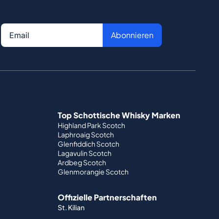
Abonnieren
Top Schottische Whisky Marken
Highland Park Scotch
Laphroaig Scotch
Glenfiddich Scotch
Lagavulin Scotch
Ardbeg Scotch
Glenmorangie Scotch
Offizielle Partnerschaften
St. Kilian