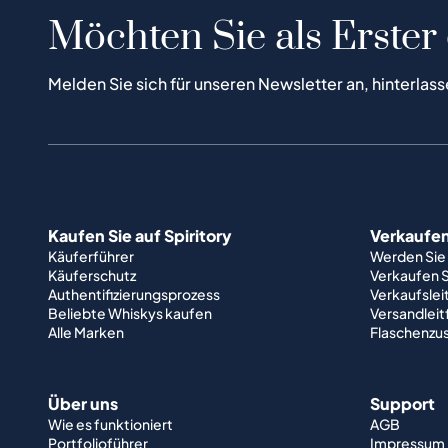
Möchten Sie als Erster
Melden Sie sich für unseren Newsletter an, hinterlass
Kaufen Sie auf Spiritory
Verkaufen 
Käuferführer
Werden Sie
Käuferschutz
Verkaufen S
Authentifizierungsprozess
Verkaufslei
Beliebte Whiskys kaufen
Versandlei
Alle Marken
Flaschenzu
Über uns
Support
Wie es funktioniert
AGB
Portfolioführer
Impressum