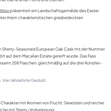
Dillon
präsentiert ein Landschaftsgemälde des Easter
unter ihrem charakteristischen grasbedeckten
en Sherry-Seasoned European Oak Cask mit der Nummer
tört auf dem Macallan Estate gereift wurde. Das Fass
esamt 258 Flaschen, gleichmäßig auf die drei Künstler-
n. Vier Jahrzehnte Geduld.
 Charakter mit Aromen von Frucht, Gewürzen und reicher
Eiche mit Sherry-Vorbelegung.