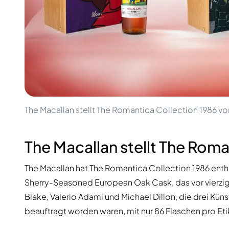
100-200€
Clase Azul
200-500€
Diplomatico
Kommende Veröffentlichungen
Don Julio
Gin Mare
Kollektionen
Mangabeiras
Kundenfavoriten
Hennessy
Rar & Sammlerstück
Martell
Limitierte Auflagen
Monkey 47
Geschlossene Brennerei
Remy Martin
Rauchiger Whisky
The Macallan stellt The Romantica Collection 1986 vo
Ron Zacapa
Süßer Whisky
The Macallan stellt The Roma
The Macallan hat The Romantica Collection 1986 enthül
Sherry-Seasoned European Oak Cask, das vor vierzig J
Blake, Valerio Adami und Michael Dillon, die drei Küns
beauftragt worden waren, mit nur 86 Flaschen pro Eti