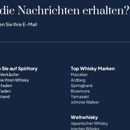
 die Nachrichten erhalten?
en Sie Ihre E-Mail
Sie auf Spiritory
Top Whisky Marken
 Verkäufer
Macallan
ie Ihren Whisky
Ardbeg
tfaden
Springbank
tfaden
Bowmore
stand
Yamazaki
Johnnie Walker
Weltwhisky
Japanischer Whisky
Irischer Whisky