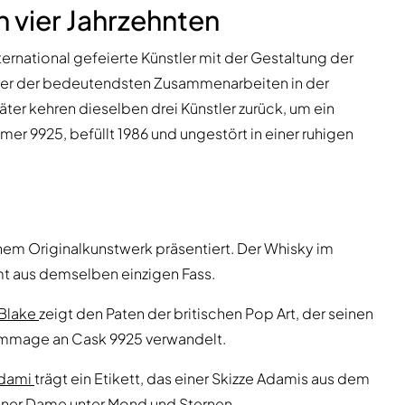
 vier Jahrzehnten
ternational gefeierte Künstler mit der Gestaltung der
 einer der bedeutendsten Zusammenarbeiten in der
äter kehren dieselben drei Künstler zurück, um ein
mer 9925, befüllt 1986 und ungestört in einer ruhigen
nem Originalkunstwerk präsentiert. Der Whisky im
mmt aus demselben einzigen Fass.
 Blake
zeigt den Paten der britischen Pop Art, der seinen
ommage an Cask 9925 verwandelt.
Adami
trägt ein Etikett, das einer Skizze Adamis aus dem
einer Dame unter Mond und Sternen.