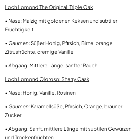
Loch Lomond The Original: Triple Oak
•
Nase
: Malzig mit goldenen Keksen und subtiler
Fruchtigkeit
•
Gaumen
: Süßer Honig, Pfirsich, Birne, orange
Zitrusfrüchte, cremige Vanille
•
Abgang
: Mittlere Länge, sanfter Rauch
Loch Lomond Oloroso: Sherry Cask
•
Nase
: Honig, Vanille, Rosinen
•
Gaumen
: Karamellsüße, Pfirsich, Orange, brauner
Zucker
•
Abgang
: Sanft, mittlere Länge mit subtilen Gewürzen
und Trockenfrüchten