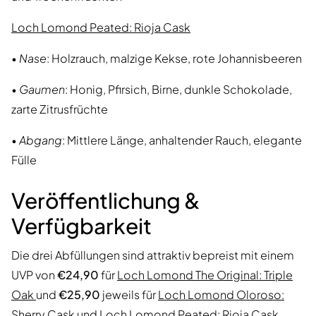
Loch Lomond Peated: Rioja Cask
•
Nase
: Holzrauch, malzige Kekse, rote Johannisbeeren
•
Gaumen
: Honig, Pfirsich, Birne, dunkle Schokolade,
zarte Zitrusfrüchte
•
Abgang
: Mittlere Länge, anhaltender Rauch, elegante
Fülle
Veröffentlichung &
Verfügbarkeit
Die drei Abfüllungen sind attraktiv bepreist mit einem
UVP von
€24,90
für
Loch Lomond The Original: Triple
Oak
und
€25,90
jeweils für
Loch Lomond Oloroso:
Sherry Cask
und
Loch Lomond Peated: Rioja Cask
.