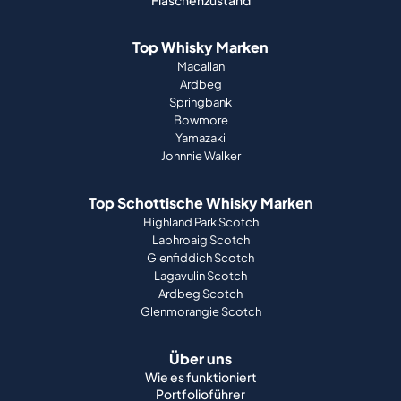
Flaschenzustand
Top Whisky Marken
Macallan
Ardbeg
Springbank
Bowmore
Yamazaki
Johnnie Walker
Top Schottische Whisky Marken
Highland Park Scotch
Laphroaig Scotch
Glenfiddich Scotch
Lagavulin Scotch
Ardbeg Scotch
Glenmorangie Scotch
Über uns
Wie es funktioniert
Portfolioführer