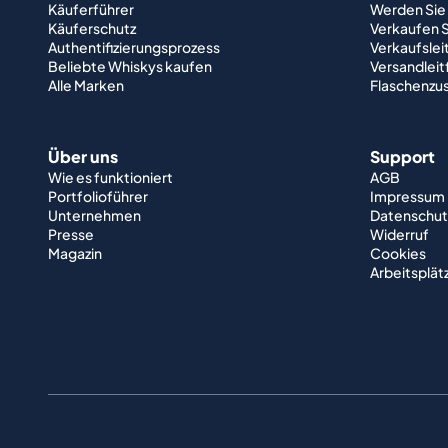
Käuferführer
Werden Sie
Käuferschutz
Verkaufen S
Authentifizierungsprozess
Verkaufslei
Beliebte Whiskys kaufen
Versandlei
Alle Marken
Flaschenzu
Über uns
Support
Wie es funktioniert
AGB
Portfolioführer
Impressum
Unternehmen
Datenschut
Presse
Widerruf
Magazin
Cookies
Arbeitsplät