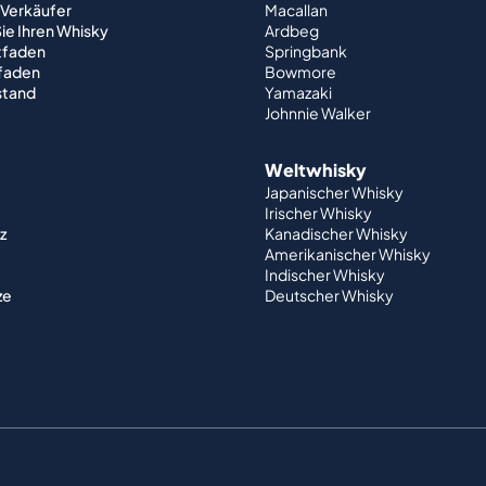
 Verkäufer
Macallan
ie Ihren Whisky
Ardbeg
tfaden
Springbank
tfaden
Bowmore
stand
Yamazaki
Johnnie Walker
Weltwhisky
Japanischer Whisky
Irischer Whisky
z
Kanadischer Whisky
Amerikanischer Whisky
Indischer Whisky
ze
Deutscher Whisky