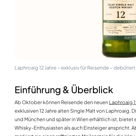
100-200€
Clase Azul
200-500€
Diplomatico
Kommende Veröffentlichungen
Don Julio
Gin Mare
Kollektionen
Mangabeiras
Kundenfavoriten
Hennessy
Rar & Sammlerstück
Martell
Limitierte Auflagen
Monkey 47
Geschlossene Brennerei
Remy Martin
Rauchiger Whisky
Ron Zacapa
Laphroaig 12 Jahre – exklusiv für Reisende – debütier
Süßer Whisky
Einführung & Überblick
Ab Oktober können Reisende den neuen
Laphroaig 1
exklusiven 12 Jahre alten Single Malt von Laphroaig. 
und München und später in Wien erhältlich ist, bietet
Whisky-Enthusiasten als auch Einsteiger anspricht. A