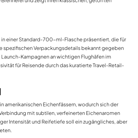
ay-Brennerei und zeigt ihren klassischen, getorften
 in einer Standard-700-ml-Flasche präsentiert, die für
eine spezifischen Verpackungsdetails bekannt gegeben
iven Launch-Kampagnen an wichtigen Flughäfen im
vität für Reisende durch das kuratierte Travel-Retail-
l
g in amerikanischen Eichenfässern, wodurch sich der
n Verbindung mit subtilen, verfeinerten Eichenaromen
r Intensität und Reifetiefe soll ein zugängliches, aber
eten.