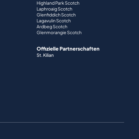
Highland Park Scotch
Laphroaig Scotch
Glenfiddich Scotch
Lagavulin Scotch
Ardbeg Scotch
Glenmorangie Scotch
Offizielle Partnerschaften
St. Kilian