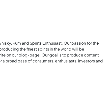
Whisky, Rum and Spirits Enthusiast. Our passion for the
roducing the finest spirits in the world will be
rite on our blog-page. Our goal is to produce content
for a broad base of consumers, enthusiasts, investors and