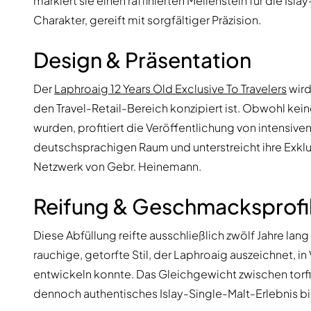
markiert sie einen raffinierten Meilenstein für die Isl
Charakter, gereift mit sorgfältiger Präzision.
Design & Präsentation
Der
Laphroaig 12 Years Old Exclusive To Travelers
wird
den Travel-Retail-Bereich konzipiert ist. Obwohl k
wurden, profitiert die Veröffentlichung von intens
deutschsprachigen Raum und unterstreicht ihre Exklusi
Netzwerk von Gebr. Heinemann.
Reifung & Geschmacksprofi
Diese Abfüllung reifte ausschließlich zwölf Jahre lan
rauchige, getorfte Stil, der Laphroaig auszeichnet, i
entwickeln konnte. Das Gleichgewicht zwischen torfige
dennoch authentisches Islay-Single-Malt-Erlebnis bi