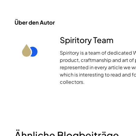
Über den Autor
Spiritory Team
Spiritory is a team of dedicated 
product, craftmanship and art of p
represented in every article we w
which is interesting to read and 
collectors.
Ähnliche Blogbeiträge