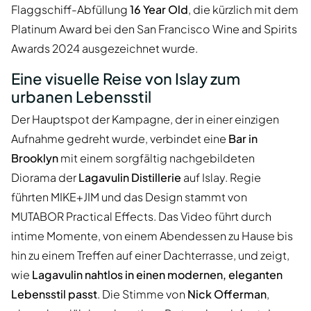
Flaggschiff-Abfüllung
16 Year Old
, die kürzlich mit dem
Platinum Award bei den San Francisco Wine and Spirits
Awards 2024 ausgezeichnet wurde.
Eine visuelle Reise von Islay zum
urbanen Lebensstil
Der Hauptspot der Kampagne, der in einer einzigen
Aufnahme gedreht wurde, verbindet eine
Bar in
Brooklyn
mit einem sorgfältig nachgebildeten
Diorama der
Lagavulin Distillerie
auf Islay. Regie
führten MIKE+JIM und das Design stammt von
MUTABOR Practical Effects. Das Video führt durch
intime Momente, von einem Abendessen zu Hause bis
hin zu einem Treffen auf einer Dachterrasse, und zeigt,
wie
Lagavulin nahtlos in einen modernen, eleganten
Lebensstil passt
. Die Stimme von
Nick Offerman
,