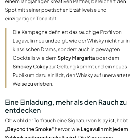
einem langjährigen kreativen Partner, bereichert den
Spot mit seiner poetischen Erzählweise und
einzigartigen Tonalität.
Die Kampagne definiert das rauchige Profil von
Lagavulin neu und zeigt, wie der Whisky nicht nur in
klassischen Drams, sondern auch in gewagten
Cocktails wie dem
Spicy Margarita
oder dem
Smokey Cokey
zur Geltung kommt und ein neues
Publikum dazu einlädt, den Whisky auf unerwartete
Weise zu erleben.
Eine Einladung, mehr als den Rauch zu
entdecken
Obwohl der Torfrauch eine Signatur von Islay ist, hebt
„Beyond the Smoke“
hervor, wie
Lagavulin mit jedem
Schluck weiterentwickelt wird
. Die Kampagne