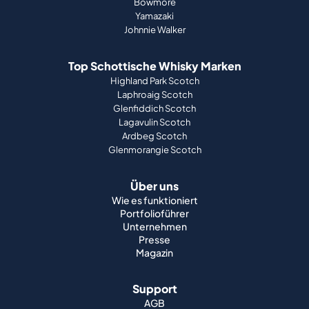
Bowmore
Yamazaki
Johnnie Walker
Top Schottische Whisky Marken
Highland Park Scotch
Laphroaig Scotch
Glenfiddich Scotch
Lagavulin Scotch
Ardbeg Scotch
Glenmorangie Scotch
Über uns
Wie es funktioniert
Portfolioführer
Unternehmen
Presse
Magazin
Support
AGB