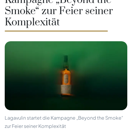
Kampagne „Beyond the
Smoke“ zur Feier seiner
Komplexität
Lagavulin startet die Kampagne „Beyond the Smoke“
zur Feier seiner Komplexität