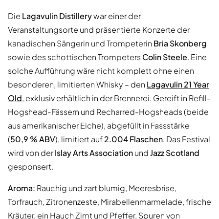
Die
Lagavulin Distillery
war einer der
Veranstaltungsorte und präsentierte Konzerte der
kanadischen Sängerin und Trompeterin
Bria Skonberg
sowie des schottischen Trompeters
Colin Steele
. Eine
solche Aufführung wäre nicht komplett ohne einen
besonderen, limitierten Whisky – den
Lagavulin 21 Year
Old
, exklusiv erhältlich in der Brennerei. Gereift in Refill-
Hogshead-Fässern und Recharred-Hogsheads (beide
aus amerikanischer Eiche), abgefüllt in Fassstärke
(
50,9 % ABV
), limitiert auf
2.004 Flaschen
. Das Festival
wird von der
Islay Arts Association
und
Jazz Scotland
gesponsert.
Aroma:
Rauchig und zart blumig, Meeresbrise,
Torfrauch, Zitronenzeste, Mirabellenmarmelade, frische
Kräuter, ein Hauch Zimt und Pfeffer, Spuren von