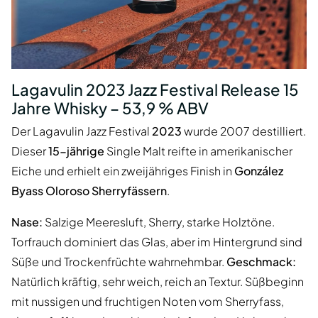
Lagavulin 2023 Jazz Festival Release 15
Jahre Whisky – 53,9 % ABV
Der Lagavulin Jazz Festival
2023
wurde 2007 destilliert.
Dieser
15-jährige
Single Malt reifte in amerikanischer
Eiche und erhielt ein zweijähriges Finish in
González
Byass Oloroso Sherryfässern
.
Nase:
Salzige Meeresluft, Sherry, starke Holztöne.
Torfrauch dominiert das Glas, aber im Hintergrund sind
Süße und Trockenfrüchte wahrnehmbar.
Geschmack:
Natürlich kräftig, sehr weich, reich an Textur. Süßbeginn
mit nussigen und fruchtigen Noten vom Sherryfass,