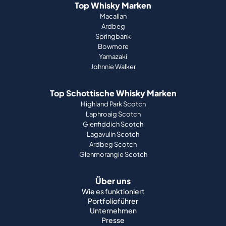
Top Whisky Marken
Macallan
Ardbeg
Springbank
Bowmore
Yamazaki
Johnnie Walker
Top Schottische Whisky Marken
Highland Park Scotch
Laphroaig Scotch
Glenfiddich Scotch
Lagavulin Scotch
Ardbeg Scotch
Glenmorangie Scotch
Über uns
Wie es funktioniert
Portfolioführer
Unternehmen
Presse