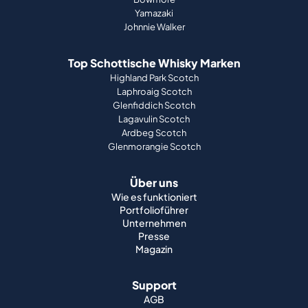
Yamazaki
Johnnie Walker
Top Schottische Whisky Marken
Highland Park Scotch
Laphroaig Scotch
Glenfiddich Scotch
Lagavulin Scotch
Ardbeg Scotch
Glenmorangie Scotch
Über uns
Wie es funktioniert
Portfolioführer
Unternehmen
Presse
Magazin
Support
AGB