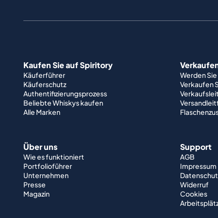
Kaufen Sie auf Spiritory
Verkaufen 
Käuferführer
Werden Sie
Käuferschutz
Verkaufen S
Authentifizierungsprozess
Verkaufslei
Beliebte Whiskys kaufen
Versandlei
Alle Marken
Flaschenzu
Über uns
Support
Wie es funktioniert
AGB
Portfolioführer
Impressum
Unternehmen
Datenschut
Presse
Widerruf
Magazin
Cookies
Arbeitsplät