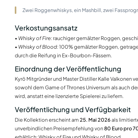
Zwei Roggenwhiskys, ein Mashbill, zwei Fassprogr
Verkostungsansatz
•
Whisky of Fire:
rauchiger gemälzter Roggen, geschi
•
Whisky of Blood:
100% gemälzter Roggen, getragen 
durch die Reifung in Ex-Bourbon-Fässern.
Einordnung der Veröffentlichung
Kyrö Mitgründer und Master Distiller Kalle Valkonen ve
sowohl dem Game of Thrones Universum als auch de
wird, anstatt eine lizenzierte Spielerei zu liefern.
Veröffentlichung und Verfügbarkeit
Die Kollektion erscheint am
25. Mai 2026
als limitier
unverbindlichen Preisempfehlung von
80 Euro pro 
erhältlich:
Whisky of Fire
und
Whisky of Blood
.