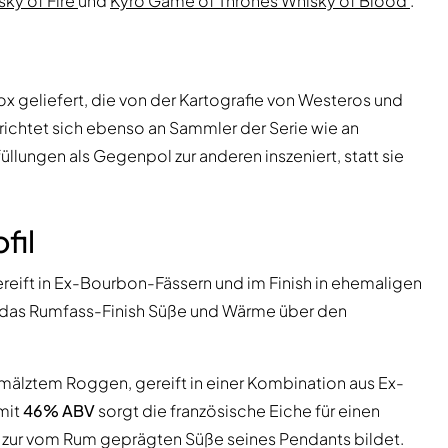
ky of Fire
und
Kyrö Game of Thrones Whisky of Blood
.
x geliefert, die von der Kartografie von Westeros und
 richtet sich ebenso an Sammler der Serie wie an
llungen als Gegenpol zur anderen inszeniert, statt sie
fil
ereift in Ex-Bourbon-Fässern und im Finish in ehemaligen
 das Rumfass-Finish Süße und Wärme über den
älztem Roggen, gereift in einer Kombination aus Ex-
mit
46% ABV
sorgt die französische Eiche für einen
ast zur vom Rum geprägten Süße seines Pendants bildet.