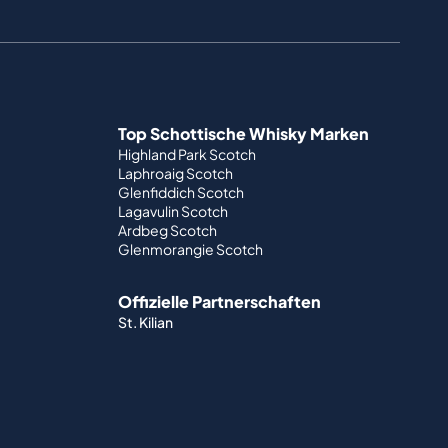
Top Schottische Whisky Marken
Highland Park Scotch
Laphroaig Scotch
Glenfiddich Scotch
Lagavulin Scotch
Ardbeg Scotch
Glenmorangie Scotch
Offizielle Partnerschaften
St. Kilian