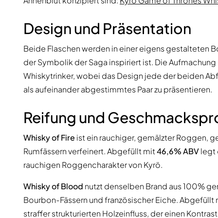
Ahnenblut konzipiert sind:
Kyrö Game of Thrones Whis
Design und Präsentation
Beide Flaschen werden in einer eigens gestalteten Bo
der Symbolik der Saga inspiriert ist. Die Aufmachung
Whiskytrinker, wobei das Design jede der beiden Abfü
als aufeinander abgestimmtes Paar zu präsentieren.
Reifung und Geschmackspro
Whisky of Fire
ist ein rauchiger, gemälzter Roggen, g
Rumfässern verfeinert. Abgefüllt mit
46,6% ABV
legt
rauchigen Roggencharakter von Kyrö.
Whisky of Blood
nutzt denselben Brand aus 100% gem
Bourbon-Fässern und französischer Eiche. Abgefüllt 
straffer strukturierten Holzeinfluss, der einen Kontr