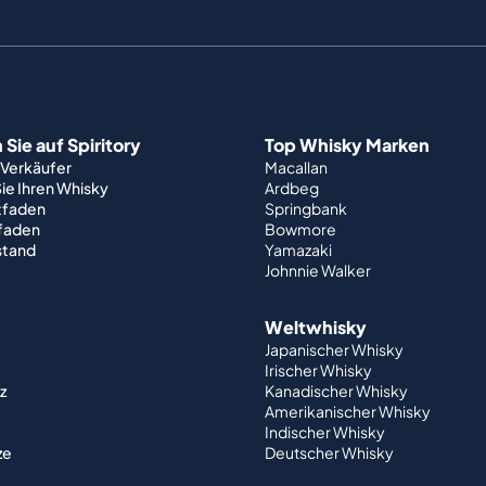
Sie auf Spiritory
Top Whisky Marken
 Verkäufer
Macallan
ie Ihren Whisky
Ardbeg
tfaden
Springbank
tfaden
Bowmore
stand
Yamazaki
Johnnie Walker
Weltwhisky
Japanischer Whisky
Irischer Whisky
z
Kanadischer Whisky
Amerikanischer Whisky
Indischer Whisky
ze
Deutscher Whisky