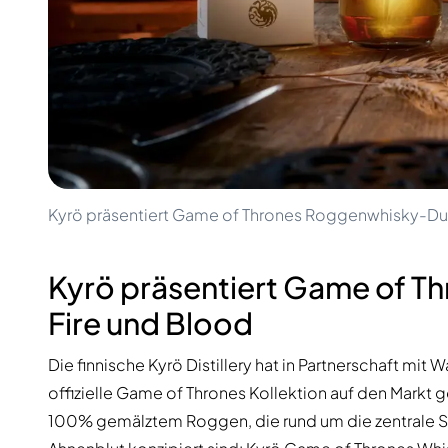
100-200€
Clase Azul
200-500€
Diplomatico
Kommende Veröffentlichungen
Don Julio
Gin Mare
Kollektionen
Mangabeiras
Kundenfavoriten
Hennessy
Rar & Sammlerstück
Martell
Limitierte Auflagen
Monkey 47
Geschlossene Brennerei
Remy Martin
Rauchiger Whisky
Kyrö präsentiert Game of Thrones Roggenwhisky-Duo
Ron Zacapa
Süßer Whisky
Kyrö präsentiert Game of 
Fire und Blood
Die finnische Kyrö Distillery hat in Partnerschaft mi
offizielle Game of Thrones Kollektion auf den Markt 
100% gemälztem Roggen, die rund um die zentrale 