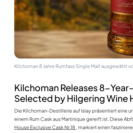
100-200€
Clase Azul
200-500€
Diplomatico
Kommende Veröffentlichungen
Don Julio
Gin Mare
Kollektionen
Mangabeiras
Kundenfavoriten
Hennessy
Rar & Sammlerstück
Martell
Limitierte Auflagen
Monkey 47
Geschlossene Brennerei
Remy Martin
Rauchiger Whisky
Ron Zacapa
Kilchoman 8 Jahre Rumfass Single Malt ausgewählt v
Süßer Whisky
Kilchoman Releases 8-Year-
Selected by Hilgering Wine
Die Kilchoman-Destillerie auf Islay präsentiert eine 
einem Rum Cask aus Martinique gereift ist. Diese Abf
House Exclusive Cask Nr.18
, markiert einen faszinie