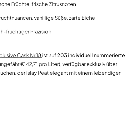
che Früchte, frische Zitrusnoten
ruchtnuancen, vanillige Süße, zarte Eiche
-fruchtiger Präzision
clusive Cask Nr.18
ist auf
203 individuell nummerierte
ungefähr €142,71 pro Liter), verfügbar exklusiv über
 suchen, der Islay Peat elegant mit einem lebendigen