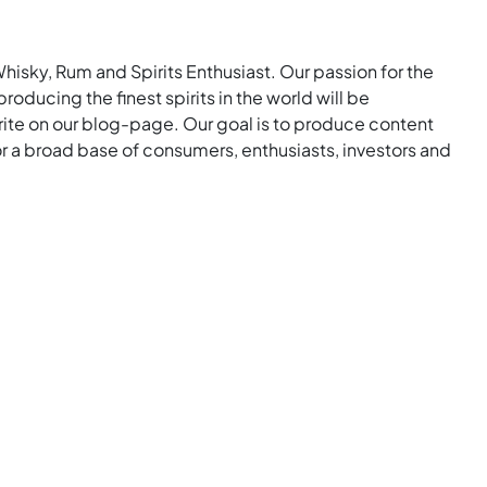
Whisky, Rum and Spirits Enthusiast. Our passion for the
roducing the finest spirits in the world will be
rite on our blog-page. Our goal is to produce content
for a broad base of consumers, enthusiasts, investors and