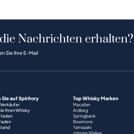
 die Nachrichten erhalten?
en Sie Ihre E-Mail
Sie auf Spiritory
Top Whisky Marken
 Verkäufer
Macallan
ie Ihren Whisky
Ardbeg
tfaden
Springbank
tfaden
Bowmore
stand
Yamazaki
Johnnie Walker