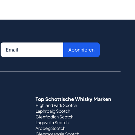
Abonnieren
Top Schottische Whisky Marken
Highland Park Scotch
Laphroaig Scotch
Glenfiddich Scotch
Lagavulin Scotch
Ardbeg Scotch
Glenmorangie Scotch