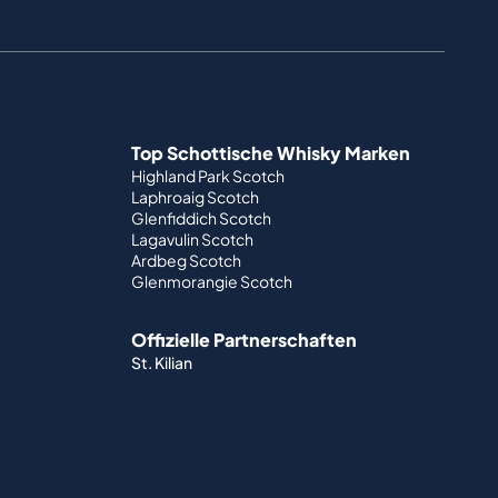
Top Schottische Whisky Marken
Highland Park Scotch
Laphroaig Scotch
Glenfiddich Scotch
Lagavulin Scotch
Ardbeg Scotch
Glenmorangie Scotch
Offizielle Partnerschaften
St. Kilian