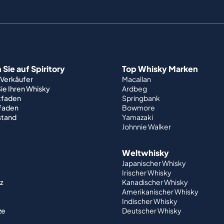
Sie auf Spiritory
Top Whisky Marken
 Verkäufer
Macallan
ie Ihren Whisky
Ardbeg
tfaden
Springbank
tfaden
Bowmore
stand
Yamazaki
Johnnie Walker
Weltwhisky
Japanischer Whisky
Irischer Whisky
z
Kanadischer Whisky
Amerikanischer Whisky
Indischer Whisky
ze
Deutscher Whisky