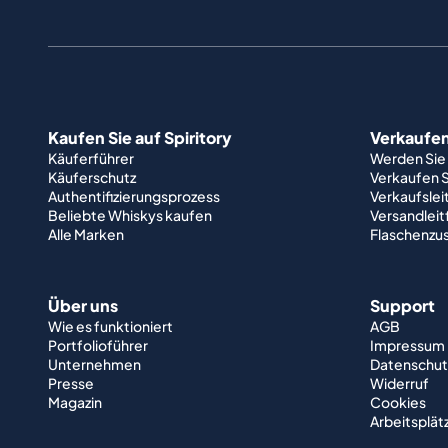
Kaufen Sie auf Spiritory
Verkaufen 
Käuferführer
Werden Sie
Käuferschutz
Verkaufen S
Authentifizierungsprozess
Verkaufslei
Beliebte Whiskys kaufen
Versandlei
Alle Marken
Flaschenzu
Über uns
Support
Wie es funktioniert
AGB
Portfolioführer
Impressum
Unternehmen
Datenschut
Presse
Widerruf
Magazin
Cookies
Arbeitsplät