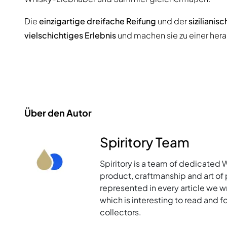
Die
einzigartige dreifache Reifung
und der
sizilianis
vielschichtiges Erlebnis
und machen sie zu einer her
Über den Autor
Spiritory Team
Spiritory is a team of dedicated 
product, craftmanship and art of p
represented in every article we w
which is interesting to read and 
collectors.