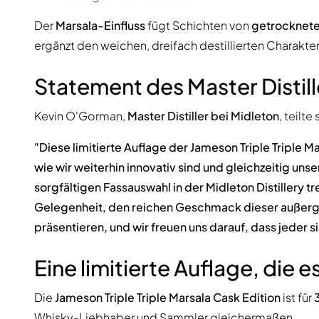
Der
Marsala-Einfluss
fügt Schichten von
getrockneten
ergänzt den weichen, dreifach destillierten Charakte
Statement des Master Distill
Kevin O'Gorman,
Master Distiller bei Midleton
, teilt
"Diese limitierte Auflage der Jameson Triple Triple M
wie wir weiterhin innovativ sind und gleichzeitig unse
sorgfältigen Fassauswahl in der Midleton Distillery tr
Gelegenheit, den reichen Geschmack dieser außerge
präsentieren, und wir freuen uns darauf, dass jeder si
Eine limitierte Auflage, die e
Die
Jameson Triple Triple Marsala Cask Edition
ist für
Whisky-Liebhaber und Sammler gleichermaßen.