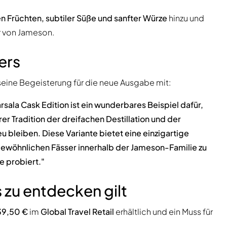
 Früchten, subtiler Süße und sanfter Würze
hinzu und
r von Jameson.
ers
e seine Begeisterung für die neue Ausgabe mit:
arsala Cask Edition ist ein wunderbares Beispiel dafür,
rer Tradition der dreifachen Destillation und der
eu bleiben. Diese Variante bietet eine einzigartige
wöhnlichen Fässer innerhalb der Jameson-Familie zu
e probiert."
s zu entdecken gilt
39,50 €
im
Global Travel Retail
erhältlich und ein Muss für