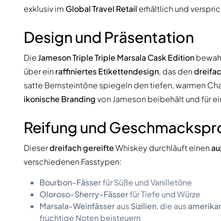
exklusiv im
Global Travel Retail
erhältlich und verspri
Design und Präsentation
Die
Jameson Triple Triple Marsala Cask Edition
bewahr
über ein
raffiniertes Etikettendesign
, das den
dreifa
satte Bernsteintöne spiegeln den tiefen, warmen Cha
ikonische Branding
von Jameson beibehält und für e
Reifung und Geschmackspro
Dieser
dreifach gereifte
Whiskey durchläuft einen
au
verschiedenen Fasstypen:
Bourbon-Fässer
für Süße und Vanilletöne
Oloroso-Sherry-Fässer
für Tiefe und Würze
Marsala-Weinfässer
aus
Sizilien
, die aus
amerika
fruchtige Noten beisteuern