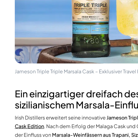
100-200€
Clase Azul
200-500€
Diplomatico
Kommende Veröffentlichungen
Don Julio
Gin Mare
Kollektionen
Mangabeiras
Kundenfavoriten
Hennessy
Rar & Sammlerstück
Martell
Limitierte Auflagen
Monkey 47
Geschlossene Brennerei
Remy Martin
Rauchiger Whisky
Ron Zacapa
Jameson Triple Triple Marsala Cask – Exklusiver Travel 
Süßer Whisky
Ein einzigartiger dreifach de
sizilianischem Marsala-Einfl
Irish Distillers erweitert seine innovative
Jameson Tripl
Cask Edition
. Nach dem Erfolg der Malaga Cask und C
der Einfluss von
Marsala-Weinfässern aus Trapani, Sizi