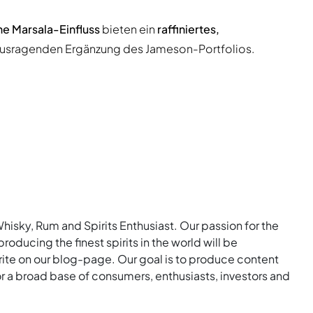
che Marsala-Einfluss
bieten ein
raffiniertes,
ausragenden Ergänzung des Jameson-Portfolios.
Whisky, Rum and Spirits Enthusiast. Our passion for the
roducing the finest spirits in the world will be
rite on our blog-page. Our goal is to produce content
for a broad base of consumers, enthusiasts, investors and