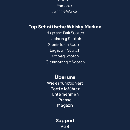
Yamazaki
Johnnie Walker
Top Schottische Whisky Marken
Highland Park Scotch
Laphroaig Scotch
Glenfiddich Scotch
Lagavulin Scotch
Ardbeg Scotch
Glenmorangie Scotch
Über uns
Wie es funktioniert
Portfolioführer
Unternehmen
Presse
Magazin
Support
AGB