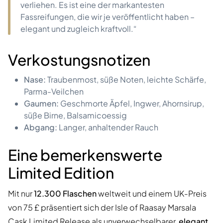
verliehen. Es ist eine der markantesten
Fassreifungen, die wir je veröffentlicht haben –
elegant und zugleich kraftvoll.“
Verkostungsnotizen
Nase:
Traubenmost, süße Noten, leichte Schärfe,
Parma-Veilchen
Gaumen:
Geschmorte Äpfel, Ingwer, Ahornsirup,
süße Birne, Balsamicoessig
Abgang:
Langer, anhaltender Rauch
Eine bemerkenswerte
Limited Edition
Mit nur
12.300 Flaschen
weltweit und einem UK-Preis
von 75 £ präsentiert sich der Isle of Raasay Marsala
Cask Limited Release als unverwechselbarer,
elegant