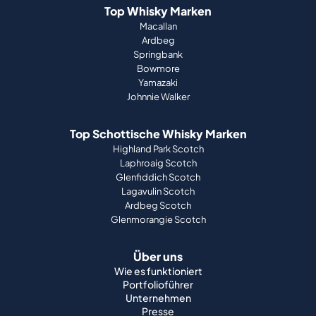
Top Whisky Marken
Macallan
Ardbeg
Springbank
Bowmore
Yamazaki
Johnnie Walker
Top Schottische Whisky Marken
Highland Park Scotch
Laphroaig Scotch
Glenfiddich Scotch
Lagavulin Scotch
Ardbeg Scotch
Glenmorangie Scotch
Über uns
Wie es funktioniert
Portfolioführer
Unternehmen
Presse