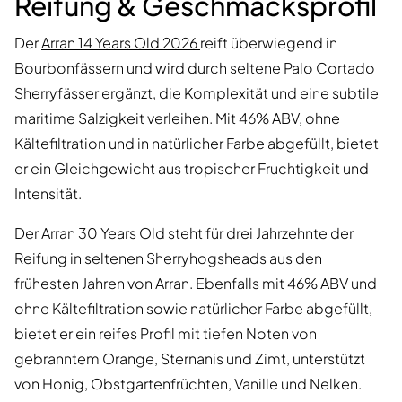
Reifung & Geschmacksprofil
Der
Arran 14 Years Old 2026
reift überwiegend in
Bourbonfässern und wird durch seltene Palo Cortado
Sherryfässer ergänzt, die Komplexität und eine subtile
maritime Salzigkeit verleihen. Mit 46% ABV, ohne
Kältefiltration und in natürlicher Farbe abgefüllt, bietet
er ein Gleichgewicht aus tropischer Fruchtigkeit und
Intensität.
Der
Arran 30 Years Old
steht für drei Jahrzehnte der
Reifung in seltenen Sherryhogsheads aus den
frühesten Jahren von Arran. Ebenfalls mit 46% ABV und
ohne Kältefiltration sowie natürlicher Farbe abgefüllt,
bietet er ein reifes Profil mit tiefen Noten von
gebranntem Orange, Sternanis und Zimt, unterstützt
von Honig, Obstgartenfrüchten, Vanille und Nelken.