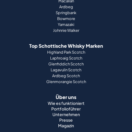
Macallan
Ardbeg
Springbank
Bowmore
Yamazaki
Johnnie Walker
Top Schottische Whisky Marken
Highland Park Scotch
Laphroaig Scotch
Glenfiddich Scotch
Lagavulin Scotch
Ardbeg Scotch
Glenmorangie Scotch
Über uns
Wie es funktioniert
Portfolioführer
Unternehmen
Presse
Magazin