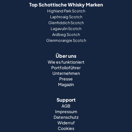
Top Schottische Whisky Marken
Highland Park Scotch
Laphroaig Scotch
Glenfiddich Scotch
Lagavulin Scotch
Ardbeg Scotch
Glenmorangie Scotch
Über uns
Wie es funktioniert
Portfolioführer
Unternehmen
Presse
Magazin
Support
AGB
Impressum
Datenschutz
Widerruf
Cookies