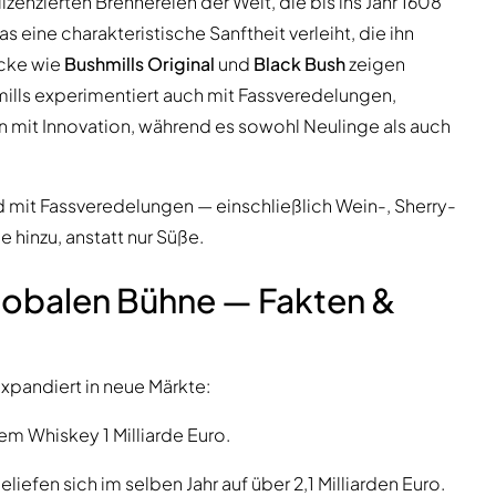
lizenzierten Brennereien der Welt, die bis ins Jahr 1608
as eine charakteristische Sanftheit verleiht, die ihn
ücke wie
Bushmills Original
und
Black Bush
zeigen
mills experimentiert auch mit Fassveredelungen,
on mit Innovation, während es sowohl Neulinge als auch
mit Fassveredelungen — einschließlich Wein-, Sherry-
 hinzu, anstatt nur Süße.
 globalen Bühne — Fakten &
xpandiert in neue Märkte:
em Whiskey 1 Milliarde Euro.
efen sich im selben Jahr auf über 2,1 Milliarden Euro.