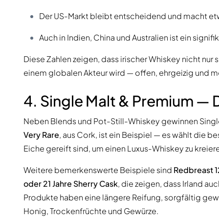
Der US-Markt bleibt entscheidend und macht et
Auch in Indien, China und Australien ist ein signi
Diese Zahlen zeigen, dass irischer Whiskey nicht nur 
einem globalen Akteur wird — offen, ehrgeizig und 
4. Single Malt & Premium — 
Neben Blends und Pot-Still-Whiskey gewinnen Sing
Very Rare
, aus Cork, ist ein Beispiel — es wählt die b
Eiche gereift sind, um einen Luxus-Whiskey zu kreier
Weitere bemerkenswerte Beispiele sind
Redbreast 1
oder 21 Jahre Sherry Cask
, die zeigen, dass Irland a
Produkte haben eine längere Reifung, sorgfältig ge
Honig, Trockenfrüchte und Gewürze.