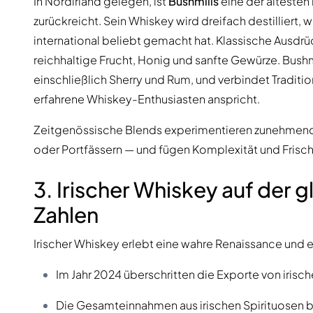
In Nordirland gelegen, ist
Bushmills
eine der ältesten 
zurückreicht. Sein Whiskey wird dreifach destilliert, w
international beliebt gemacht hat. Klassische Ausdr
reichhaltige Frucht, Honig und sanfte Gewürze. Bush
einschließlich Sherry und Rum, und verbindet Traditi
erfahrene Whiskey-Enthusiasten anspricht.
Zeitgenössische Blends experimentieren zunehmend 
oder Portfässern — und fügen Komplexität und Frische
3. Irischer Whiskey auf der
Zahlen
Irischer Whiskey erlebt eine wahre Renaissance und e
Im Jahr 2024 überschritten die Exporte von irisch
Die Gesamteinnahmen aus irischen Spirituosen beli