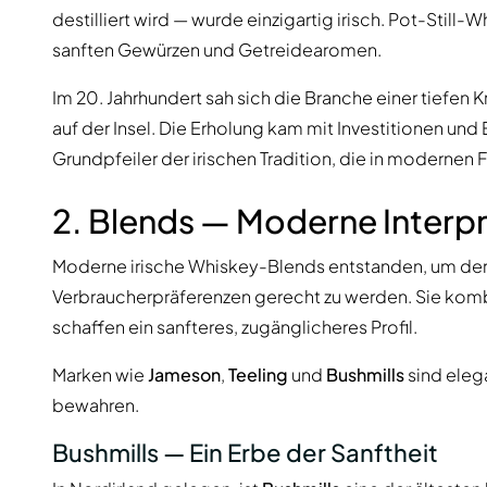
destilliert wird — wurde einzigartig irisch. Pot-Still-
sanften Gewürzen und Getreidearomen.
Im 20. Jahrhundert sah sich die Branche einer tiefen 
auf der Insel. Die Erholung kam mit Investitionen und
Grundpfeiler der irischen Tradition, die in modernen 
2. Blends — Moderne Interp
Moderne irische Whiskey-Blends entstanden, um de
Verbraucherpräferenzen gerecht zu werden. Sie kombin
schaffen ein sanfteres, zugänglicheres Profil.
Marken wie
Jameson
,
Teeling
und
Bushmills
sind elega
bewahren.
Bushmills — Ein Erbe der Sanftheit