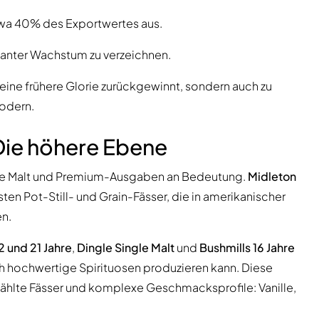
wa 40% des Exportwertes aus.
fikanter Wachstum zu verzeichnen.
seine frühere Glorie zurückgewinnt, sondern auch zu
modern.
Die höhere Ebene
le Malt und Premium-Ausgaben an Bedeutung.
Midleton
esten Pot-Still- und Grain-Fässer, die in amerikanischer
en.
2 und 21 Jahre
,
Dingle Single Malt
und
Bushmills 16 Jahre
uch hochwertige Spirituosen produzieren kann. Diese
wählte Fässer und komplexe Geschmacksprofile: Vanille,