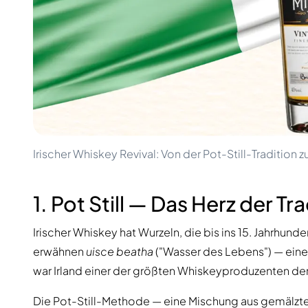
100-200€
Clase Azul
200-500€
Diplomatico
Kommende Veröffentlichungen
Don Julio
Gin Mare
Kollektionen
Mangabeiras
Kundenfavoriten
Hennessy
Rar & Sammlerstück
Martell
Limitierte Auflagen
Monkey 47
Geschlossene Brennerei
Remy Martin
Rauchiger Whisky
Ron Zacapa
Irischer Whiskey Revival: Von der Pot-Still-Tradition
Süßer Whisky
1. Pot Still — Das Herz der Tr
Irischer Whiskey hat Wurzeln, die bis ins 15. Jahrhu
erwähnen
uisce beatha
("Wasser des Lebens") — einen 
war Irland einer der größten Whiskeyproduzenten der 
Die Pot-Still-Methode — eine Mischung aus gemälzte