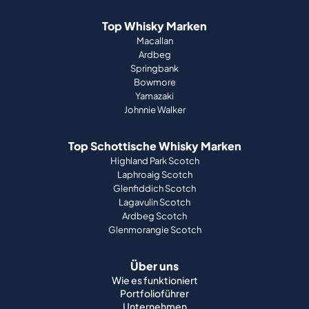
Top Whisky Marken
Macallan
Ardbeg
Springbank
Bowmore
Yamazaki
Johnnie Walker
Top Schottische Whisky Marken
Highland Park Scotch
Laphroaig Scotch
Glenfiddich Scotch
Lagavulin Scotch
Ardbeg Scotch
Glenmorangie Scotch
Über uns
Wie es funktioniert
Portfolioführer
Unternehmen