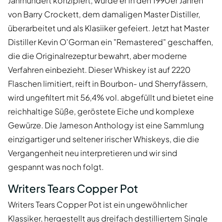
Jahrhundert konzipiert, wurde er in den 1990er Jahren
von Barry Crockett, dem damaligen Master Distiller,
überarbeitet und als Klasiiker gefeiert. Jetzt hat Master
Distiller Kevin O'Gorman ein "Remastered" geschaffen,
die die Originalrezeptur bewahrt, aber moderne
Verfahren einbezieht. Dieser Whiskey ist auf 2220
Flaschen limitiert, reift in Bourbon- und Sherryfässern,
wird ungefiltert mit 56,4% vol. abgefüllt und bietet eine
reichhaltige Süße, geröstete Eiche und komplexe
Gewürze. Die Jameson Anthology ist eine Sammlung
einzigartiger und seltener irischer Whiskeys, die die
Vergangenheit neu interpretieren und wir sind
gespannt was noch folgt.
Writers Tears Copper Pot
Writers Tears Copper Pot ist ein ungewöhnlicher
Klassiker, hergestellt aus dreifach destilliertem Single