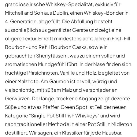
grandiose irische Whiskey-Spezialität, exklusiv für
Mitchell and Son aus Dublin, einen Whiskey-Bonder in
4. Generation, abgefüllt. Die Abfüllung besteht
ausschließlich aus gemälzter Gerste und zeigt eine
öligere Textur. Er reift mindestens acht Jahre in First-Fill
Bourbon- und Refill Bourbon Casks, sowie in
gebrauchten Sherryfässern, was zu einem vollen und
aromatischen Mundgefühl führt. In der Nase finden sich
fruchtige Pfirsichnoten, Vanille und Holz, begleitet von
einer Malznote. Am Gaumen ist er voll, würzig und
vielschichtig, mit süßem Malz und verschiedenen
Gerwürzen. Der lange, trockene Abgang zeigt dezente
Süße und etwas Pfeffer. Green Spot ist Teil der neuen
Kategorie "Single Pot Still Irish Whiskeys" und wird
nach traditioneller Methode in einer Pot Still in Midleton
destilliert. Wir sagen, ein Klassiker für jede Hausbar.