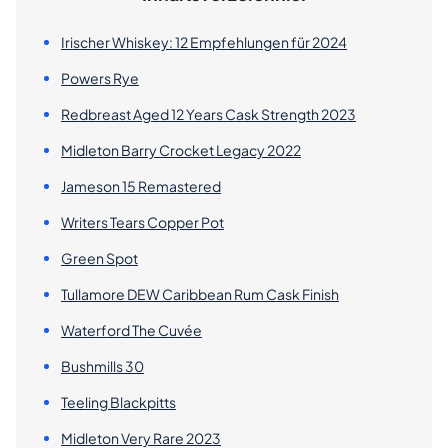
Irischer Whiskey: 12 Empfehlungen für 2024
Powers Rye
Redbreast Aged 12 Years Cask Strength 2023
Midleton Barry Crocket Legacy 2022
Jameson 15 Remastered
Writers Tears Copper Pot
Green Spot
Tullamore DEW Caribbean Rum Cask Finish
Waterford The Cuvée
Bushmills 30
Teeling Blackpitts
Midleton Very Rare 2023