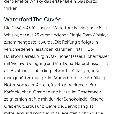
der perfekte Whisky das erste Mal ein Glas pur zu
trinken.
Waterford The Cuvée
Die Cuvée-Abfüllung
von Waterford ist ein Single Malt
Whisky, der aus 25 verschiedenen Single Farm Whiskys
zusammengestellt wurde. Die Reifung erfolgte in
verschiedenen Fasstypen, darunter First Fill Ex-
Bourbon Barrels, Virgin Oak Eichenfässer, Eichenfässer
mit Weinvorbelegung und Vin-Doux-Naturelfässer. Mit
50% vol. nicht unbedingt etwas für Anfänger, außer
man gehört zu mutige. Im Aroma bietet die Abfüllung
Noten von roten Äpfeln, frisch gebackenem Brot,
Kaffeekuchen, Orangen und Minze. Im Geschmack
zeigt er sich kräftig mit dunkler Schokolade, Kirsche,
Grapefruit, Zitrus und Getreide. Der Abgang ist
mittellang und komplex mit Gewürzen, Schokolade