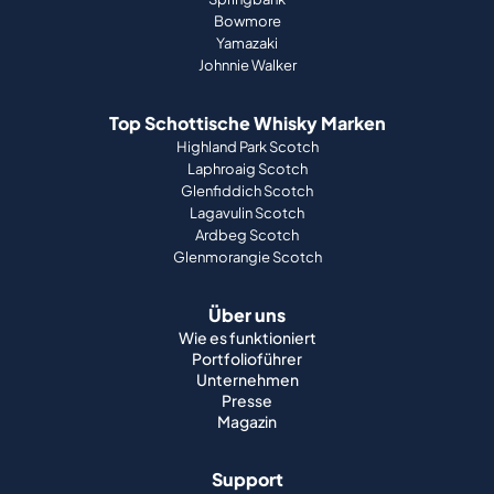
Bowmore
Yamazaki
Johnnie Walker
Top Schottische Whisky Marken
Highland Park Scotch
Laphroaig Scotch
Glenfiddich Scotch
Lagavulin Scotch
Ardbeg Scotch
Glenmorangie Scotch
Über uns
Wie es funktioniert
Portfolioführer
Unternehmen
Presse
Magazin
Support