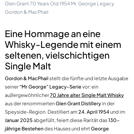
Glen Grant 70 Years Old 1954 Mr. George Legacy
Gordon & MacPhail
Eine Hommage an eine
Whisky-Legende mit einem
seltenen, vielschichtigen
Single Malt
Gordon & MacPhail
stellt die fünfte und letzte Ausgabe
seiner
“Mr George” Legacy-Serie
vor: ein
außergewöhnlicher
70 Jahre alter Single Malt Whisky
aus der renommierten
Glen Grant Distillery
in der
Speyside-Region. Destilliert am
24. April 1954
und im
Januar 2025
abgefüllt, feiert diese Rarität das
130-
jährige Bestehen
des Hauses und ehrt
George