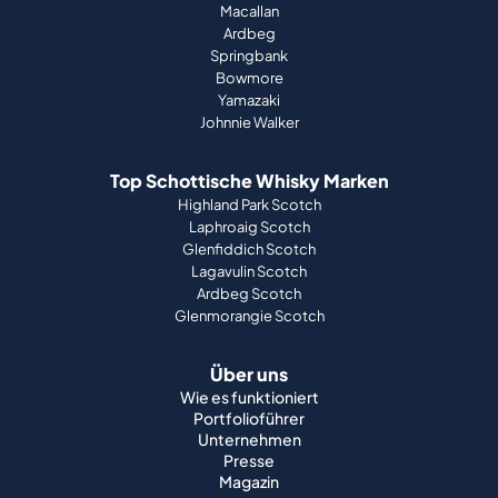
Macallan
Ardbeg
Springbank
Bowmore
Yamazaki
Johnnie Walker
Top Schottische Whisky Marken
Highland Park Scotch
Laphroaig Scotch
Glenfiddich Scotch
Lagavulin Scotch
Ardbeg Scotch
Glenmorangie Scotch
Über uns
Wie es funktioniert
Portfolioführer
Unternehmen
Presse
Magazin