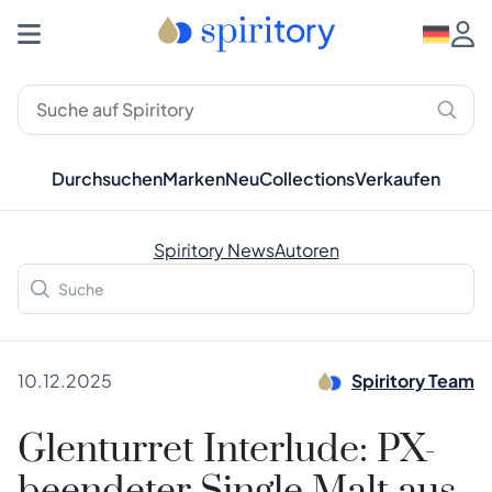
Durchsuchen
Marken
Neu
Collections
Verkaufen
Spiritory News
Autoren
10.12.2025
Spiritory Team
Glenturret Interlude: PX-