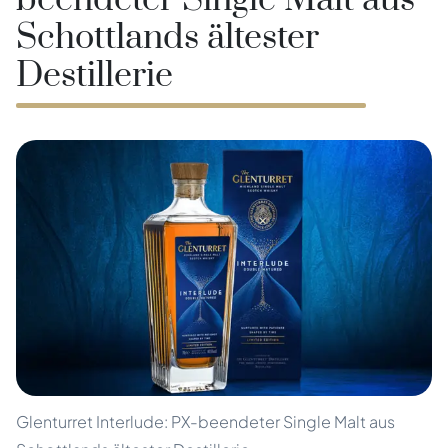
beendeter Single Malt aus
Schottlands ältester
Destillerie
Glenturret Interlude: PX-beendeter Single Malt aus