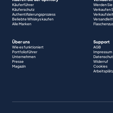
Käuferführer
Werden Sie
Käuferschutz
Verkaufen S
Authentifizierungsprozess
Verkaufslei
Beliebte Whiskys kaufen
Versandlei
Alle Marken
Flaschenzu
Über uns
Support
Wie es funktioniert
AGB
Portfolioführer
Impressum
Unternehmen
Datenschut
Presse
Widerruf
Magazin
Cookies
Arbeitsplät