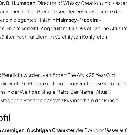
Dr. Bill Lumsden
, Director of Whisky Creation und Master
 ikonischen hohen Brennblasen der Destillerie, reifte der
 er ein elegantes Finish in
Malmsey-Madeira-
d Frucht verleiht. Abgefüllt mit
43 % vol.
, ist The Altus im
wählten Fachhändlern im Vereinigten Königreich
ffentlicht wurden, verkörpert The Altus 25 Year Old
die zeitlose Eleganz mit moderner Raffinesse verbindet
ns in der Welt des Single Malts. Der Name „Altus“,
erausragende Position des Whiskys innerhalb der Range.
fil
n
cremigen, fruchtigen Charakter
der Bourbonfässer auf,