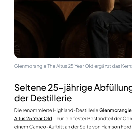
100-200€
Clase Azul
200-500€
Diplomatico
Kommende Veröffentlichungen
Don Julio
Gin Mare
Kollektionen
Mangabeiras
Kundenfavoriten
Hennessy
Rar & Sammlerstück
Martell
Limitierte Auflagen
Monkey 47
Geschlossene Brennerei
Remy Martin
Rauchiger Whisky
Ron Zacapa
Glenmorangie The Altus 25 Year Old ergänzt das Ker
Süßer Whisky
Seltene 25-jährige Abfüllun
der Destillerie
Die renommierte Highland-Destillerie
Glenmorangie
Altus 25 Year Old
– nun ein fester Bestandteil der C
einem Cameo-Auftritt an der Seite von Harrison For