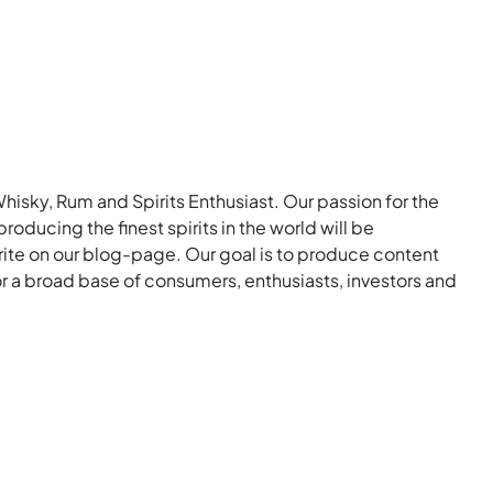
Whisky, Rum and Spirits Enthusiast. Our passion for the
roducing the finest spirits in the world will be
rite on our blog-page. Our goal is to produce content
for a broad base of consumers, enthusiasts, investors and