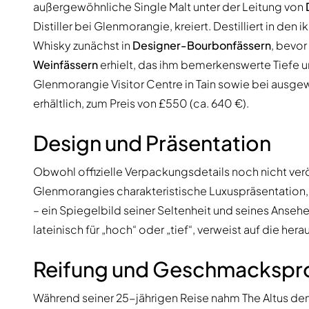
außergewöhnliche Single Malt unter der Leitung von
Distiller bei Glenmorangie, kreiert. Destilliert in den
Whisky zunächst in
Designer-Bourbonfässern
, bevor
Weinfässern
erhielt, das ihm bemerkenswerte Tiefe un
Glenmorangie Visitor Centre in Tain sowie bei ausge
erhältlich, zum Preis von £550 (ca. 640 €).
Design und Präsentation
Obwohl offizielle Verpackungsdetails noch nicht verö
Glenmorangies charakteristische Luxuspräsentation, 
– ein Spiegelbild seiner Seltenheit und seines Ansehe
lateinisch für „hoch“ oder „tief“, verweist auf die h
Reifung und Geschmackspro
Während seiner 25-jährigen Reise nahm The Altus de