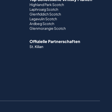
Highland Park Scotch
Laphroaig Scotch
Glenfiddich Scotch
Lagavulin Scotch
Ardbeg Scotch
Glenmorangie Scotch
Offizielle Partnerschaften
St. Kilian