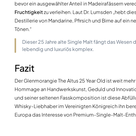
bevor ein ausgewählter Anteil in Madeirafässern ve
Fruchtigkeit
zu verleihen. Laut Dr. Lumsden „hebt die
Destillerie von Mandarine, Pfirsich und Birne auf ein
Tönen.“
Dieser 25 Jahre alte Single Malt fängt das Wesen d
lebendig und luxuriös komplex.
Fazit
Der Glenmorangie The Altus 25 Year Old ist weit mehr a
Hommage an Handwerkskunst, Geduld und Innovation.
und seiner seltenen Fasskomposition ist diese Abfül
Whisky-Liebhaber im Vereinigten Königreich ihn bere
Europa das Interesse von Premium-Single-Malt-Enthu