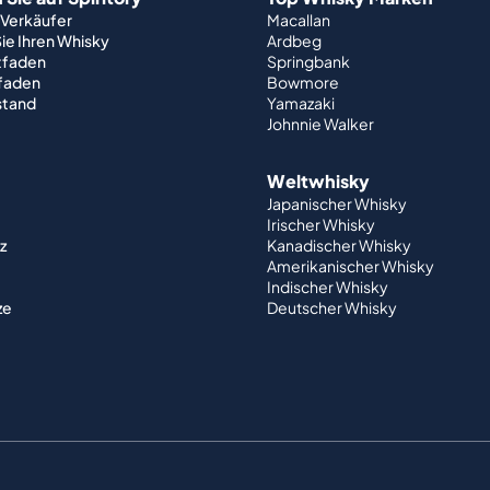
 Verkäufer
Macallan
ie Ihren Whisky
Ardbeg
tfaden
Springbank
tfaden
Bowmore
stand
Yamazaki
Johnnie Walker
Weltwhisky
Japanischer Whisky
Irischer Whisky
z
Kanadischer Whisky
Amerikanischer Whisky
Indischer Whisky
ze
Deutscher Whisky